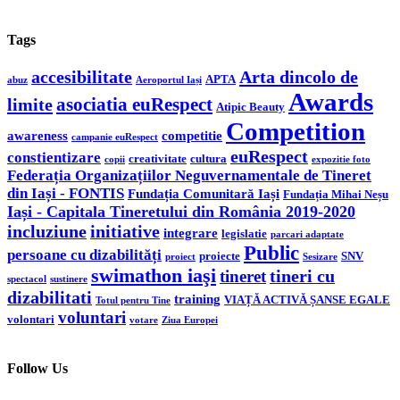
Tags
accesibilitate
Arta dincolo de
APTA
abuz
Aeroportul Iași
Awards
asociatia euRespect
limite
Atipic Beauty
Competition
awareness
competitie
campanie euRespect
euRespect
constientizare
creativitate
cultura
copii
expozitie foto
Federația Organizațiilor Neguvernamentale de Tineret
din Iași - FONTIS
Fundația Comunitară Iași
Fundația Mihai Neșu
Iași - Capitala Tineretului din România 2019-2020
incluziune
initiative
integrare
legislatie
parcari adaptate
Public
persoane cu dizabilități
proiecte
SNV
proiect
Sesizare
swimathon iaşi
tineri cu
tineret
spectacol
sustinere
dizabilitati
training
VIAȚĂ ACTIVĂ ȘANSE EGALE
Totul pentru Tine
voluntari
volontari
votare
Ziua Europei
Follow Us