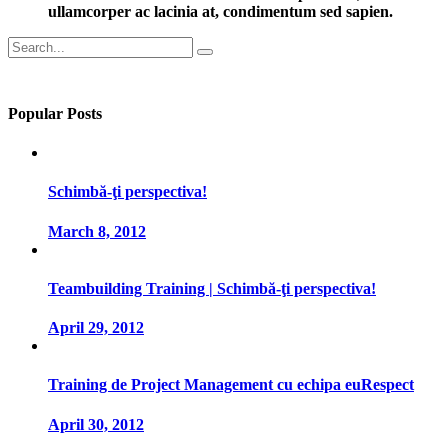
ullamcorper ac lacinia at, condimentum sed sapien.
Search
for:
Popular Posts
Schimbă-ţi perspectiva!
March 8, 2012
Teambuilding Training | Schimbă-ţi perspectiva!
April 29, 2012
Training de Project Management cu echipa euRespect
April 30, 2012