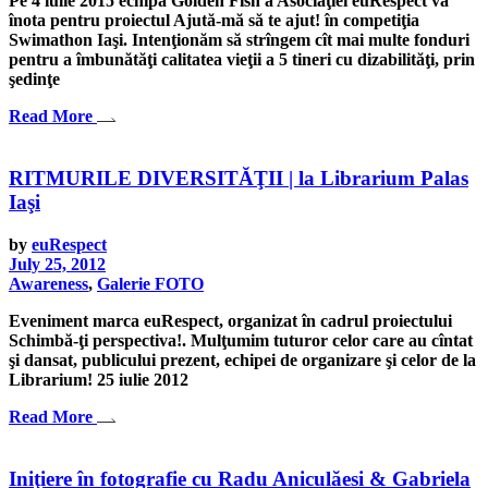
Pe 4 iulie 2015 echipa Golden Fish a Asociaţiei euRespect va
înota pentru proiectul Ajută-mă să te ajut! în competiţia
Swimathon Iaşi. Intenţionăm să strîngem cît mai multe fonduri
pentru a îmbunătăţi calitatea vieţii a 5 tineri cu dizabilităţi, prin
şedinţe
Read More
RITMURILE DIVERSITĂŢII | la Librarium Palas
Iaşi
by
euRespect
July 25, 2012
Awareness
,
Galerie FOTO
Eveniment marca euRespect, organizat în cadrul proiectului
Schimbă-ţi perspectiva!. Mulţumim tuturor celor care au cîntat
şi dansat, publicului prezent, echipei de organizare şi celor de la
Librarium! 25 iulie 2012
Read More
Iniţiere în fotografie cu Radu Aniculăesi & Gabriela