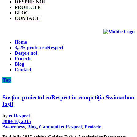
DESPRE NOI
PROIECTE
BLOG
CONTACT
Home
3,5% pentru euRespect
Despre noi
Proiecte
Blog
Contact
Top
Susţine proiectul euRespect în competiţia Swimathon
Iaşi!
by
euRespect
June 10, 2015
Awareness
,
Blog
,
Campanii euRespect
,
Proiecte