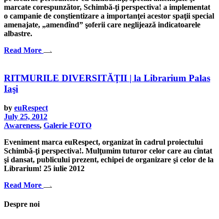
marcate corespunzător, Schimbă-ţi perspectiva! a implementat
o campanie de conştientizare a importanţei acestor spaţii special
amenajate, „amendînd” şoferii care neglijează indicatoarele
albastre.
Read More
RITMURILE DIVERSITĂŢII | la Librarium Palas
Iaşi
by
euRespect
July 25, 2012
Awareness
,
Galerie FOTO
Eveniment marca euRespect, organizat în cadrul proiectului
Schimbă-ţi perspectiva!. Mulţumim tuturor celor care au cîntat
şi dansat, publicului prezent, echipei de organizare şi celor de la
Librarium! 25 iulie 2012
Read More
Despre noi