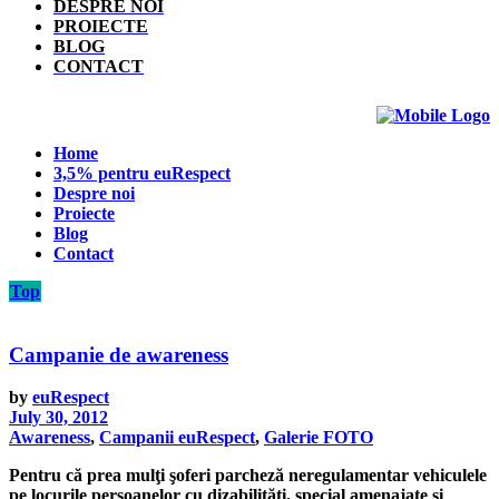
DESPRE NOI
PROIECTE
BLOG
CONTACT
Home
3,5% pentru euRespect
Despre noi
Proiecte
Blog
Contact
Top
Campanie de awareness
by
euRespect
July 30, 2012
Awareness
,
Campanii euRespect
,
Galerie FOTO
Pentru că prea mulţi şoferi parcheză neregulamentar vehiculele
pe locurile persoanelor cu dizabilităţi, special amenajate şi