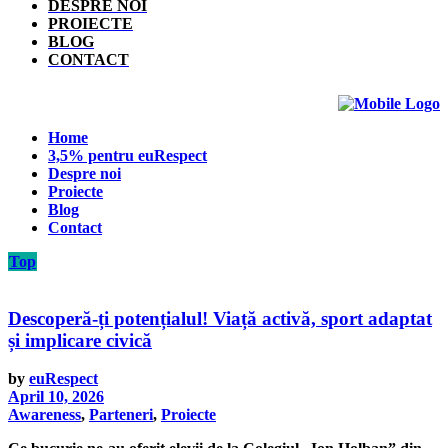
DESPRE NOI
PROIECTE
BLOG
CONTACT
Home
3,5% pentru euRespect
Despre noi
Proiecte
Blog
Contact
Top
Descoperă-ți potențialul! Viață activă, sport adaptat
și implicare civică
by
euRespect
April 10, 2026
Awareness
,
Parteneri
,
Proiecte