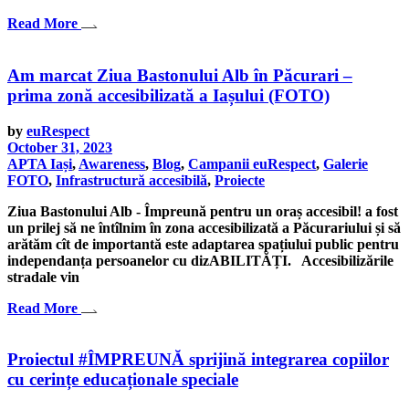
Read More
Am marcat Ziua Bastonului Alb în Păcurari –
prima zonă accesibilizată a Iașului (FOTO)
by
euRespect
October 31, 2023
APTA Iași
,
Awareness
,
Blog
,
Campanii euRespect
,
Galerie
FOTO
,
Infrastructură accesibilă
,
Proiecte
Ziua Bastonului Alb - Împreună pentru un oraș accesibil! a fost
un prilej să ne întîlnim în zona accesibilizată a Păcurariului și să
arătăm cît de importantă este adaptarea spațiului public pentru
independanța persoanelor cu dizABILITĂȚI. Accesibilizările
stradale vin
Read More
Proiectul #ÎMPREUNĂ sprijină integrarea copiilor
cu cerințe educaționale speciale