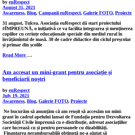
by
euRespect
August 31, 2021
Awareness
,
Blog
,
Campanii euRespect
,
Galerie FOTO
,
Proiecte
31 august, Tulcea. Asociația euRespect dă start proiectului
#ÎMPREUNĂ, o inițiativă ce va facilita integrarea și menținerea
copiilor cu cerințe educaționale speciale din mediul rural în
învățămîntul de masă. 30 de cadre didactice din ciclul preșcolar
și primar din școlile
Read More
Am accesat un mini-grant pentru asociație și
beneficiarii noștri
by
euRespect
July 19, 2021
Awareness
,
Blog
,
Galerie FOTO
,
Proiecte
Ne bucurăm să anunțăm că am reușit să accesăm un mini-
grant în cadrul apelului lansat de Fundația pentru Dezvoltarea
Societății Civile împreună cu e-distribuție, adresat asociațiilor
care lucrează cu și pentru persoanele cu dizabilități.
Finanțarea nerambursabilă obținută ne-a ajutat să