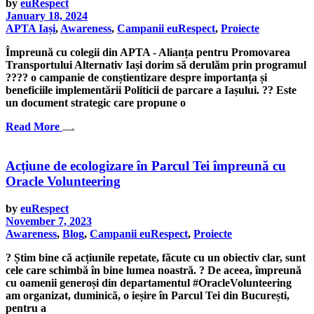
by
euRespect
January 18, 2024
APTA Iași
,
Awareness
,
Campanii euRespect
,
Proiecte
Împreună cu colegii din APTA - Alianța pentru Promovarea
Transportului Alternativ Iași dorim să derulăm prin programul
???? o campanie de conștientizare despre importanța și
beneficiile implementării Politicii de parcare a Iașului. ?‍? Este
un document strategic care propune o
Read More
Acțiune de ecologizare în Parcul Tei împreună cu
Oracle Volunteering
by
euRespect
November 7, 2023
Awareness
,
Blog
,
Campanii euRespect
,
Proiecte
? Știm bine că acțiunile repetate, făcute cu un obiectiv clar, sunt
cele care schimbă în bine lumea noastră. ? De aceea, împreună
cu oamenii generoși din departamentul #OracleVolunteering
am organizat, duminică, o ieșire în Parcul Tei din București,
pentru a