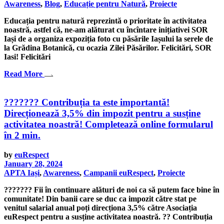
Awareness
,
Blog
,
Educație pentru Natură
,
Proiecte
Educația pentru natură reprezintă o prioritate în activitatea
noastră, astfel că, ne-am alăturat cu încîntare inițiativei SOR
Iași de a organiza expoziția foto cu păsările Iașului la serele de
la Grădina Botanică, cu ocazia Zilei Păsărilor. Felicitări, SOR
Iasi! Felicitări
Read More
??‍???‍?? Contribuția ta este importantă!
Direcționează 3,5% din impozit pentru a susține
activitatea noastră! Completează online formularul
în 2 min.
by
euRespect
January 28, 2024
APTA Iași
,
Awareness
,
Campanii euRespect
,
Proiecte
??‍???‍?? Fii în continuare alături de noi ca să putem face bine în
comunitate! Din banii care se duc ca impozit către stat pe
venitul salarial anual poți direcționa 3,5% către Asociația
euRespect pentru a susține activitatea noastră. ?? Contribuția