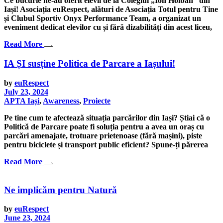
Ce bucurie ne-au oferit elevii de la Colegiul „Ion Holban” din
Iași! Asociația euRespect, alături de Asociația Totul pentru Tine
și Clubul Sportiv Onyx Performance Team, a organizat un
eveniment dedicat elevilor cu și fără dizabilități din acest liceu,
Read More
IA ȘI susține Politica de Parcare a Iașului!
by
euRespect
July 23, 2024
APTA Iași
,
Awareness
,
Proiecte
Pe tine cum te afectează situația parcărilor din Iași? Știai că o
Politică de Parcare poate fi soluția pentru a avea un oraș cu
parcări amenajate, trotuare prietenoase (fără mașini), piste
pentru biciclete și transport public eficient? Spune-ți părerea
Read More
Ne implicăm pentru Natură
by
euRespect
June 23, 2024