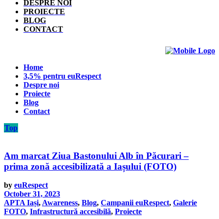
DESPRE NOI
PROIECTE
BLOG
CONTACT
Home
3,5% pentru euRespect
Despre noi
Proiecte
Blog
Contact
Top
Am marcat Ziua Bastonului Alb în Păcurari –
prima zonă accesibilizată a Iașului (FOTO)
by
euRespect
October 31, 2023
APTA Iași
,
Awareness
,
Blog
,
Campanii euRespect
,
Galerie
FOTO
,
Infrastructură accesibilă
,
Proiecte