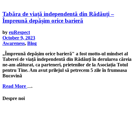
Tabăra de viață independentă din Rădăuți –
Împreună depășim orice barieră
by
euRespect
October 9, 2023
Awareness
,
Blog
„Împreună depășim orice barieră" a fost motto-ul mindset al
Taberei de viață independentă din Rădăuți în derularea căreia
ne-am alăturat, ca parteneri, prietenilor de la Asociația Totul
pentru Tine. Am avut prilejul să petrecem 5 zile în frumoasa
Bucovină
Read More
Despre noi
Asociaţia euRespect a fost înfiinţată în octombrie 2010 și are în vedere
grupurile defavorizate, intergrarea în societate a persoanelor cu
dizabilităţi, respect pentru mediu şi pentru iniţiativele ecologice,
organizarea şi implicarea în activităţi de tineret, încurajarea toleranţei şi