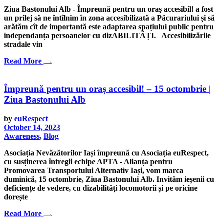
Ziua Bastonului Alb - Împreună pentru un oraș accesibil! a fost
un prilej să ne întîlnim în zona accesibilizată a Păcurariului și să
arătăm cît de importantă este adaptarea spațiului public pentru
independanța persoanelor cu dizABILITĂȚI. Accesibilizările
stradale vin
Read More
Împreună pentru un oraș accesibil! – 15 octombrie |
Ziua Bastonului Alb
by
euRespect
October 14, 2023
Awareness
,
Blog
Asociația Nevăzătorilor Iași împreună cu Asociația euRespect,
cu susținerea întregii echipe APTA - Alianța pentru
Promovarea Transportului Alternativ Iași, vom marca
duminică, 15 octombrie, Ziua Bastonului Alb. Invităm ieșenii cu
deficiențe de vedere, cu dizabilități locomotorii și pe oricine
dorește
Read More