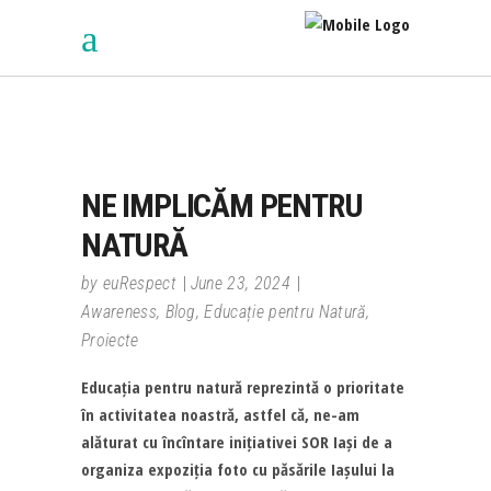
NE IMPLICĂM PENTRU
NATURĂ
by
euRespect
June 23, 2024
Awareness
,
Blog
,
Educație pentru Natură
,
Proiecte
Educația pentru natură reprezintă o prioritate
în activitatea noastră, astfel că, ne-am
alăturat cu încîntare inițiativei SOR Iași de a
organiza expoziția foto cu păsările Iașului la