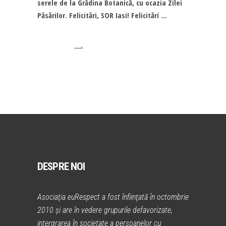
serele de la Grădina Botanică, cu ocazia Zilei
Păsărilor. Felicitări, SOR Iasi! Felicitări
DESPRE NOI
Asociaţia euRespect a fost înfiinţată în octombrie
2010 și are în vedere grupurile defavorizate,
intergrarea în societate a persoanelor cu