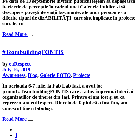
Pe data de 13 septembrie invităm publicul ieșean să depășească
barierele de percepție în cadrul unei Cafenele Publice și să
descopere povești de viață fascinante, ale unor persoane cu
diferite tipuri de dizABILITĂȚI, care sînt implicate în proiecte
sociale, cu
Read More
#TeambuildingFONTIS
by
euRespect
July 16, 2019
Awareness
,
Blog
,
Galerie FOTO
,
Proiecte
În perioada 6-7 iulie, la Fab Lab Iasi, a avut loc
primul #TeambuildingFONTIS care a adus împreună lideri ai
organizațiilor de tineret din Iași. Printre ei am fost și eu ca
reprezentant euRespect. Dincolo de faptul că a fost fun, am
cunoscut tineri fabuloși,
Read More
1