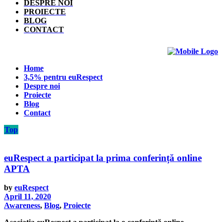
DESPRE NOI
PROIECTE
BLOG
CONTACT
Home
3,5% pentru euRespect
Despre noi
Proiecte
Blog
Contact
Top
euRespect a participat la prima conferință online
APTA
by
euRespect
April 11, 2020
Awareness
,
Blog
,
Proiecte