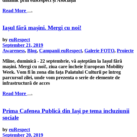
dinamic prin euRespect și Asociația
Read More
Iașul fără mașini. Mergi cu noi!
by
euRespect
September 21, 2019
Awareness
,
Blog
,
Campanii euRespect
,
Galerie FOTO
,
Proiecte
Mîine, duminică - 22 septembrie, vă așteptăm la Iașul fără
mașini. Mergi cu noi!, ziua care încheie European Mobility
Week. Vom fi în zona din fața Palatului Culturii pe întreg
parcursul zilei, unde vom prezenta o serie de elemente de
infrastructură de acces
Read More
Prima Cafenea Publică din Iași pe tema incluziunii
sociale
by
euRespect
September 20, 2019