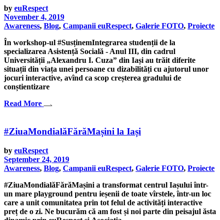
by
euRespect
November 4, 2019
Awareness
,
Blog
,
Campanii euRespect
,
Galerie FOTO
,
Proiecte
În workshop-ul #SusținemIntegrarea studenții de la
specializarea Asistență Socială - Anul III, din cadrul
Universității „Alexandru I. Cuza” din Iași au trăit diferite
situații din viața unei persoane cu dizabilități cu ajutorul unor
jocuri interactive, avînd ca scop creșterea gradului de
conștientizare
Read More
#ZiuaMondialăFărăMașini la Iași
by
euRespect
September 24, 2019
Awareness
,
Blog
,
Campanii euRespect
,
Galerie FOTO
,
Proiecte
#ZiuaMondialăFărăMașini a transformat centrul Iașului într-
un mare playground pentru ieșenii de toate vîrstele, într-un loc
care a unit comunitatea prin tot felul de activități interactive
preț de o zi. Ne bucurăm că am fost și noi parte din peisajul ăsta