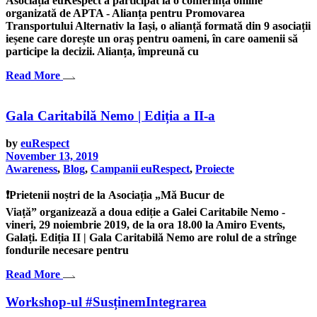
Asociația euRespect a participat la o conferință online
organizată de APTA - Alianța pentru Promovarea
Transportului Alternativ la Iași, o alianță formată din 9 asociații
ieșene care dorește un oraș pentru oameni, în care oamenii să
participe la decizii. Alianța, împreună cu
Read More
Gala Caritabilă Nemo | Ediția a II-a
by
euRespect
November 13, 2019
Awareness
,
Blog
,
Campanii euRespect
,
Proiecte
❗️Prietenii noștri de la Asociația „Mă Bucur de
Viață” organizează a doua ediție a Galei Caritabile Nemo -
vineri, 29 noiembrie 2019, de la ora 18.00 la Amiro Events,
Galați. Ediția II | Gala Caritabilă Nemo are rolul de a strînge
fondurile necesare pentru
Read More
Workshop-ul #SusținemIntegrarea