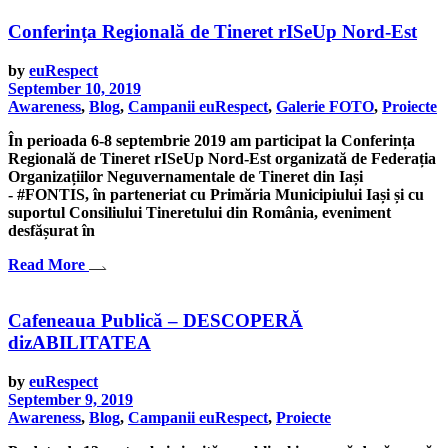
Conferința Regională de Tineret rISeUp Nord-Est
by
euRespect
September 10, 2019
Awareness
,
Blog
,
Campanii euRespect
,
Galerie FOTO
,
Proiecte
În perioada 6-8 septembrie 2019 am participat la Conferința
Regională de Tineret rISeUp Nord-Est organizată de Federația
Organizațiilor Neguvernamentale de Tineret din Iași
- #FONTIS, în parteneriat cu Primăria Municipiului Iași și cu
suportul Consiliului Tineretului din România, eveniment
desfășurat în
Read More
Cafeneaua Publică – DESCOPERĂ
dizABILITATEA
by
euRespect
September 9, 2019
Awareness
,
Blog
,
Campanii euRespect
,
Proiecte