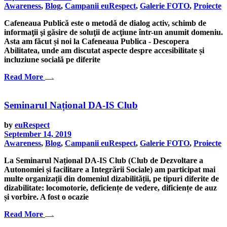
Awareness
,
Blog
,
Campanii euRespect
,
Galerie FOTO
,
Proiecte
Cafeneaua Publică este o metodă de dialog activ, schimb de
informaţii şi găsire de soluţii de acţiune într-un anumit domeniu.
Asta am făcut și noi la Cafeneaua Publica - Descopera
Abilitatea, unde am discutat aspecte despre accesibilitate și
incluziune socială pe diferite
Read More
Seminarul Național DA-IS Club
by
euRespect
September 14, 2019
Awareness
,
Blog
,
Campanii euRespect
,
Galerie FOTO
,
Proiecte
La Seminarul Național DA-IS Club (Club de Dezvoltare a
Autonomiei și facilitare a Integrării Sociale) am participat mai
multe organizații din domeniul dizabilității, pe tipuri diferite de
dizabilitate: locomotorie, deficiențe de vedere, dificiențe de auz
și vorbire. A fost o ocazie
Read More