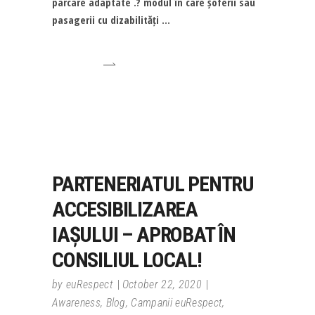
parcare adaptate .?️ modul în care șoferii sau
pasagerii cu dizabilități
PARTENERIATUL PENTRU
ACCESIBILIZAREA
IAȘULUI – APROBAT ÎN
CONSILIUL LOCAL!
by
euRespect
October 22, 2020
Awareness
,
Blog
,
Campanii euRespect
,