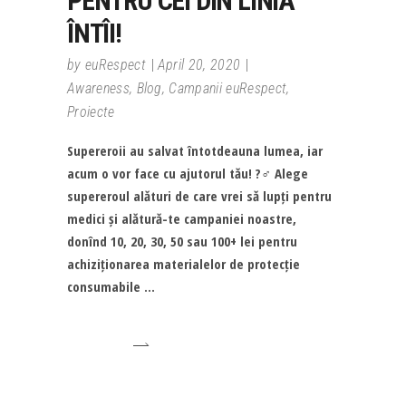
PENTRU CEI DIN LINIA
ÎNTÎI!
by
euRespect
April 20, 2020
Awareness
,
Blog
,
Campanii euRespect
,
Proiecte
Supereroii au salvat întotdeauna lumea, iar
acum o vor face cu ajutorul tău! ?‍♂️ Alege
supereroul alături de care vrei să lupți pentru
medici și alătură-te campaniei noastre,
donînd 10, 20, 30, 50 sau 100+ lei pentru
achiziționarea materialelor de protecție
consumabile