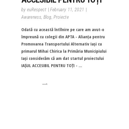
by
euRespect
February 11, 2021
Awareness
,
Blog
,
Proiecte
Odată cu această întîlnire pe care am avut-o
împreună cu colegii din APTA - Alianța pentru
Promovarea Transportului Alternativ Iași cu
primarul Mihai Chirica la Primăria Municipiului
Iași considerăm că am dat startul proiectului
IAȘUL ACCESIBIL PENTRU TOȚI -