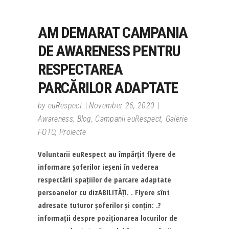
AM DEMARAT CAMPANIA
DE AWARENESS PENTRU
RESPECTAREA
PARCĂRILOR ADAPTATE
by
euRespect
November 26, 2020
Awareness
,
Blog
,
Campanii euRespect
,
Galerie
FOTO
,
Proiecte
Voluntarii euRespect au împărțit flyere de
informare șoferilor ieșeni în vederea
respectării spațiilor de parcare adaptate
persoanelor cu dizABILITĂȚI. . Flyere sînt
adresate tuturor șoferilor și conțin: .?️
informații despre poziționarea locurilor de