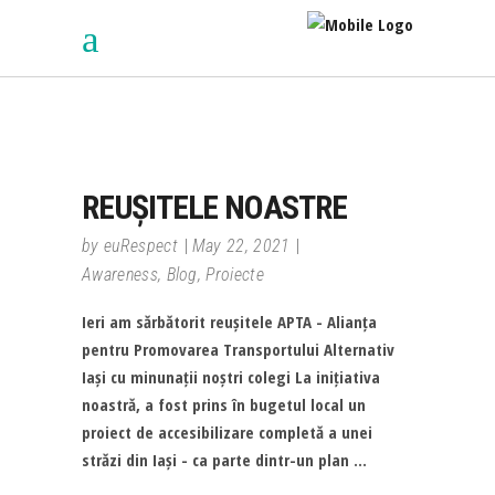
REUȘITELE NOASTRE
by
euRespect
May 22, 2021
Awareness
,
Blog
,
Proiecte
Ieri am sărbătorit reușitele APTA - Alianța
pentru Promovarea Transportului Alternativ
Iași cu minunații noștri colegi La inițiativa
noastră, a fost prins în bugetul local un
proiect de accesibilizare completă a unei
străzi din Iași - ca parte dintr-un plan