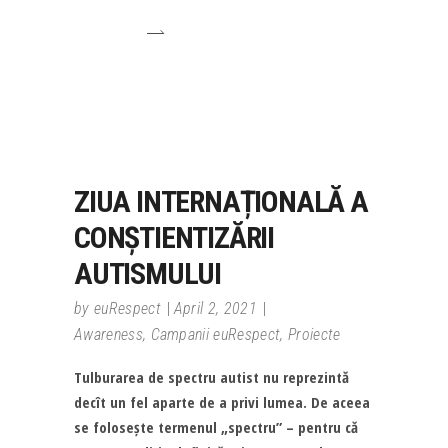
ZIUA INTERNAȚIONALĂ A
CONȘTIENTIZĂRII
AUTISMULUI
by
euRespect
April 2, 2021
Awareness
,
Campanii euRespect
,
Proiecte
Tulburarea de spectru autist nu reprezintă
decît un fel aparte de a privi lumea. De aceea
se folosește termenul „spectru” – pentru că