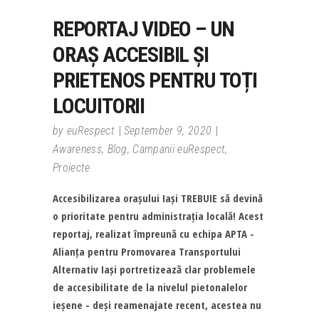
REPORTAJ VIDEO – UN
ORAȘ ACCESIBIL ȘI
PRIETENOS PENTRU TOȚI
LOCUITORII
by
euRespect
September 9, 2020
Awareness
,
Blog
,
Campanii euRespect
,
Proiecte
Accesibilizarea orașului Iași TREBUIE să devină
o prioritate pentru administrația locală! Acest
reportaj, realizat împreună cu echipa APTA -
Alianța pentru Promovarea Transportului
Alternativ Iași portretizează clar problemele
de accesibilitate de la nivelul pietonalelor
ieșene - deși reamenajate recent, acestea nu