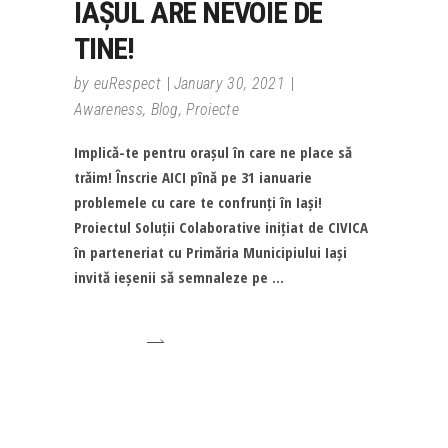
IAȘUL ARE NEVOIE DE
TINE!
by
euRespect
January 30, 2021
Awareness
,
Blog
,
Proiecte
Implică-te pentru orașul în care ne place să
trăim! Înscrie AICI pînă pe 31 ianuarie
problemele cu care te confrunți în Iași!
Proiectul Soluții Colaborative inițiat de CIVICA
în parteneriat cu Primăria Municipiului Iași
invită ieșenii să semnaleze pe