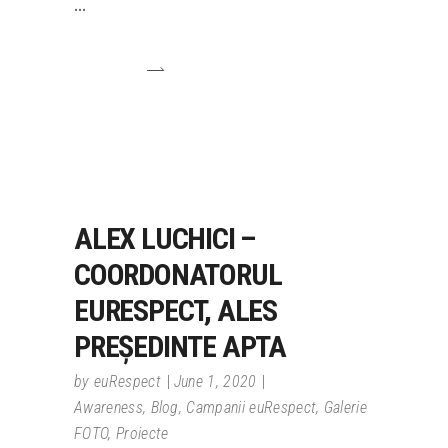
ALEX LUCHICI –
COORDONATORUL
EURESPECT, ALES
PREȘEDINTE APTA
by
euRespect
June 1, 2020
Awareness
,
Blog
,
Campanii euRespect
,
Galerie
FOTO
,
Proiecte