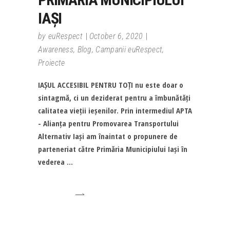
IAȘI
by
euRespect
October 6, 2020
Awareness
,
Blog
,
Campanii euRespect
,
Proiecte
IAȘUL ACCESIBIL PENTRU TOȚI nu este doar o
sintagmă, ci un deziderat pentru a îmbunătăți
calitatea vieții ieșenilor. Prin intermediul APTA
- Alianța pentru Promovarea Transportului
Alternativ Iași am înaintat o propunere de
parteneriat către Primăria Municipiului Iași în
vederea