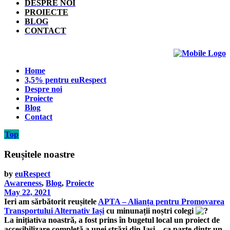
DESPRE NOI
PROIECTE
BLOG
CONTACT
Home
3,5% pentru euRespect
Despre noi
Proiecte
Blog
Contact
Top
Reușitele noastre
by
euRespect
Awareness
,
Blog
,
Proiecte
May 22, 2021
Ieri am sărbătorit reușitele
APTA – Alianța pentru Promovarea
Transportului Alternativ Iași
cu minunații noștri colegi
La inițiativa noastră, a fost prins în bugetul local un proiect de
accesibilizare completă a unei străzi din Iași – ca parte dintr-un