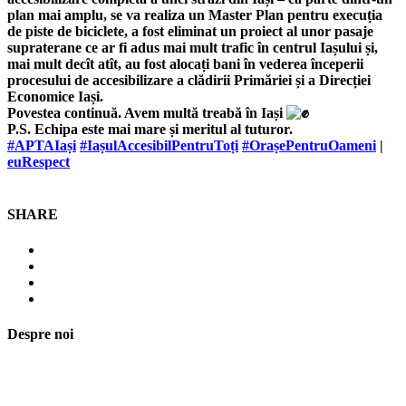
plan mai amplu, se va realiza un Master Plan pentru execuția
de piste de biciclete, a fost eliminat un proiect al unor pasaje
supraterane ce ar fi adus mai mult trafic în centrul Iașului și,
mai mult decît atît, au fost alocați bani în vederea începerii
procesului de accesibilizare a clădirii Primăriei și a Direcției
Economice Iași.
Povestea continuă. Avem multă treabă în Iași
P.S. Echipa este mai mare și meritul al tuturor.
#APTAIași
#IașulAccesibilPentruToți
#OrașePentruOameni
|
euRespect
SHARE
Despre noi
Asociaţia euRespect a fost înfiinţată în octombrie 2010 și are în vedere
grupurile defavorizate, intergrarea în societate a persoanelor cu