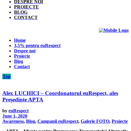
DESPRE NOI
PROIECTE
BLOG
CONTACT
Home
3,5% pentru euRespect
Despre noi
Proiecte
Blog
Contact
Top
Alex LUCHICI – Coordonatorul euRespect, ales
Președinte APTA
by
euRespect
June 1, 2020
Awareness
,
Blog
,
Campanii euRespect
,
Galerie FOTO
,
Proiecte