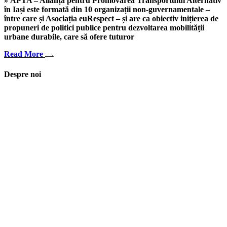
» APTA – Alianța pentru Promovarea Transportului Alternativ
în Iași este formată din 10 organizații non-guvernamentale –
între care și Asociația euRespect – și are ca obiectiv inițierea de
propuneri de politici publice pentru dezvoltarea mobilității
urbane durabile, care să ofere tuturor
Read More
Despre noi
Asociaţia euRespect a fost înfiinţată în octombrie 2010 și are în vedere
grupurile defavorizate, intergrarea în societate a persoanelor cu
dizabilităţi, respect pentru mediu şi pentru iniţiativele ecologice,
organizarea şi implicarea în activităţi de tineret, încurajarea toleranţei şi
a ajutorului reciproc. Pornim de la convingerea că schimbările mari pot
fi făcute prin iniţiative punctuale şi coerente, cu implicare civică şi
convingere etică.
Iași, România
asociatia.eurespect@gmail.com