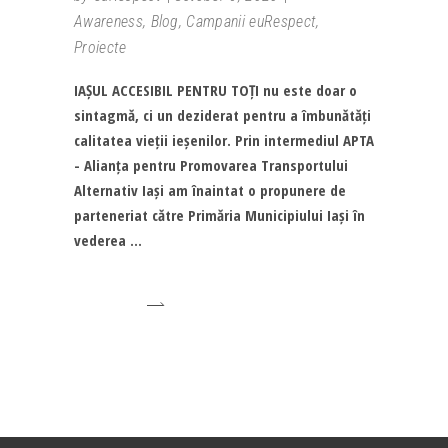
Awareness
,
Blog
,
Campanii euRespect
,
Proiecte
IAȘUL ACCESIBIL PENTRU TOȚI nu este doar o
sintagmă, ci un deziderat pentru a îmbunătăți
calitatea vieții ieșenilor. Prin intermediul APTA
- Alianța pentru Promovarea Transportului
Alternativ Iași am înaintat o propunere de
parteneriat către Primăria Municipiului Iași în
vederea