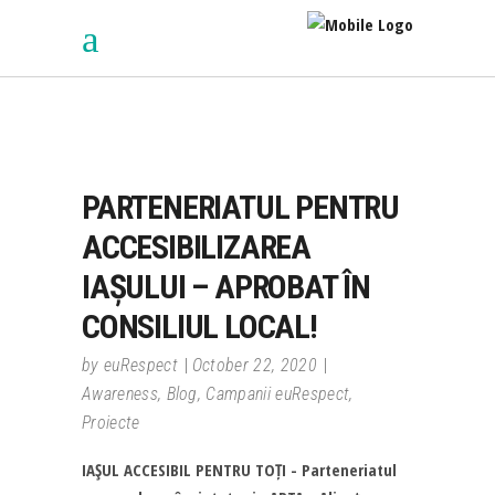
PARTENERIATUL PENTRU
ACCESIBILIZAREA
IAȘULUI – APROBAT ÎN
CONSILIUL LOCAL!
by
euRespect
October 22, 2020
Awareness
,
Blog
,
Campanii euRespect
,
Proiecte
IAŞUL ACCESIBIL PENTRU TOȚI - Parteneriatul