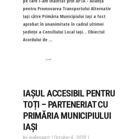
pe care l-am înaintat prin APTA - Alianța
pentru Promovarea Transportului Alternativ
Iași către Primăria Municipiului Iași a fost
aprobat în unanimitate în cadrul ultimei
ședințe a Consiliului Local Iași. . Obiectul
Acordului de
IAȘUL ACCESIBIL PENTRU
TOȚI – PARTENERIAT CU
PRIMĂRIA MUNICIPIULUI
IAȘI
by
euRespect
October 6, 2020