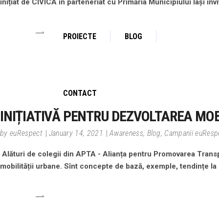
inițiat de CIVICA în parteneriat cu Primăria Municipiului Iași in
PROIECTE
BLOG
CONTACT
INIȚIATIVĂ PENTRU DEZVOLTAREA MOBI
by
euRespect
January 14, 2021
Awareness
,
Blog
,
Campanii euResp
Alături de colegii din APTA - Alianța pentru Promovarea Transport
mobilității urbane. Sînt concepte de bază, exemple, tendințe l