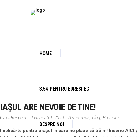
HOME
3,5% PENTRU EURESPECT
IAȘUL ARE NEVOIE DE TINE!
by
euRespect
January 30, 2021
Awareness
,
Blog
,
Proiecte
DESPRE NOI
Implică-te pentru orașul în care ne place să trăim! Înscrie AICI 