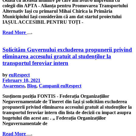
Odată cu această întîlnire pe care am avut-o împreună cu
colegii din APTA - Alianța pentru Promovarea Transportului
Alternativ Iași cu primarul Mihai Chirica la Primăria
Municipiului Iași considerăm că am dat startul proiectului
IAȘUL ACCESIBIL PENTRU TOȚI -
Read More
Solicităm Guvernului excluderea propunerii privind
eliminarea accesului gratuit al studenților la
transportul feroviar intern
by
euRespect
February 10, 2021
Awareness
,
Blog
,
Campanii euRespect
Susținem poziția FONTIS - Federația Organizațiilor
Neguvernamentale de Tineret din Iași și solicităm excluderea
propunerii privind eliminarea accesului gratuit al studenților la
transportul feroviar intern din lista de decizii cu impact asupra
bugetului din acest an: . „ Federația Organizațiilor
Neguvernamentale de
Read More