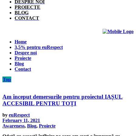
DESPRE NOI
PROIECTE
BLOG
CONTACT
Home
3,5% pentru euRespect
Despre noi
Proiecte
Blog
Contact
Top
Am început demersurile pentru proiectul IAȘUL
ACCESIBIL PENTRU TOȚI
by
euRespect
February 11, 2021
Awareness
,
Blog
,
Proiecte