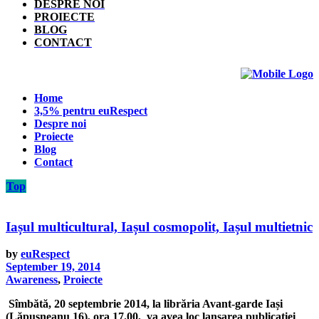
DESPRE NOI
PROIECTE
BLOG
CONTACT
Home
3,5% pentru euRespect
Despre noi
Proiecte
Blog
Contact
Top
Iașul multicultural, Iașul cosmopolit, Iașul multietnic
by
euRespect
September 19, 2014
Awareness
,
Proiecte
Sîmbătă, 20 septembrie 2014, la librăria Avant-garde Iași
(Lăpușneanu 16), ora 17.00, va avea loc lansarea publicației