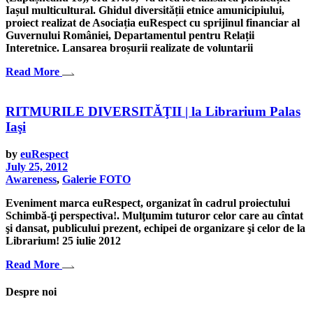
Iașul multicultural. Ghidul diversității etnice amunicipiului,
proiect realizat de Asociația euRespect cu sprijinul financiar al
Guvernului României, Departamentul pentru Relații
Interetnice. Lansarea broșurii realizate de voluntarii
Read More
RITMURILE DIVERSITĂŢII | la Librarium Palas
Iaşi
by
euRespect
July 25, 2012
Awareness
,
Galerie FOTO
Eveniment marca euRespect, organizat în cadrul proiectului
Schimbă-ţi perspectiva!. Mulţumim tuturor celor care au cîntat
şi dansat, publicului prezent, echipei de organizare şi celor de la
Librarium! 25 iulie 2012
Read More
Despre noi