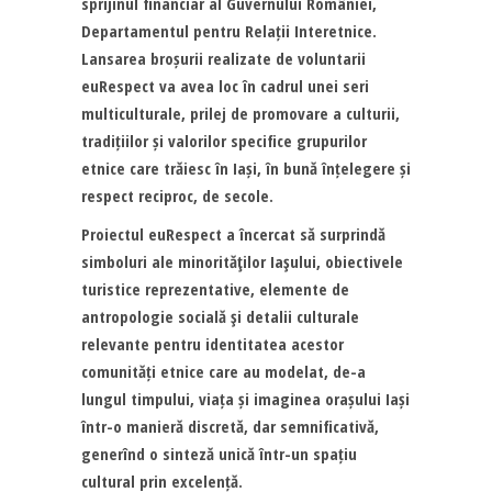
sprijinul financiar al Guvernului României,
Departamentul pentru Relații Interetnice.
Lansarea broșurii realizate de voluntarii
euRespect va avea loc în cadrul unei seri
multiculturale, prilej de promovare a culturii,
tradițiilor și valorilor specifice grupurilor
etnice care trăiesc în Iași, în bună înțelegere și
respect reciproc, de secole.
Proiectul euRespect a încercat să surprindă
simboluri ale minorităţilor Iaşului, obiectivele
turistice reprezentative, elemente de
antropologie socială şi detalii culturale
relevante pentru identitatea acestor
comunități etnice care au modelat, de-a
lungul timpului, viața și imaginea orașului Iași
într-o manieră discretă, dar semnificativă,
generînd o sinteză unică într-un spațiu
cultural prin excelență.