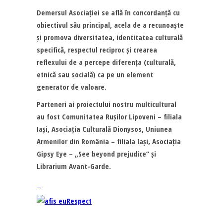
Demersul Asociației se află în concordanță cu
obiectivul său principal, acela de a recunoaște
și promova diversitatea, identitatea culturală
specifică, respectul reciproc și crearea
reflexului de a percepe diferența (culturală,
etnică sau socială) ca pe un element
generator de valoare.
Parteneri ai proiectului nostru multicultural
au fost
Comunitatea Rușilor Lipoveni – filiala
Iași
,
Asociația Culturală Dionysos
,
Uniunea
Armenilor din România – filiala Iași
,
Asociația
Gipsy Eye – „See beyond prejudice”
și
Librarium Avant-Garde
.