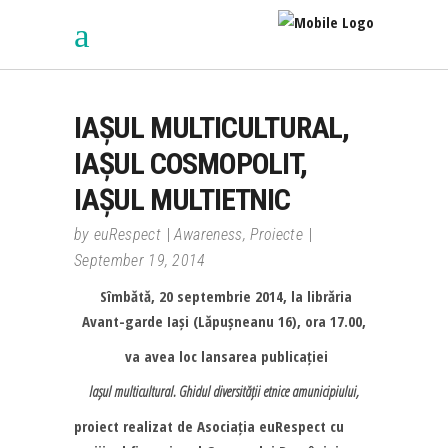
IAȘUL MULTICULTURAL,
IAȘUL COSMOPOLIT,
IAȘUL MULTIETNIC
by
euRespect
Awareness
,
Proiecte
September 19, 2014
Sîmbătă, 20 septembrie 2014, la librăria
Avant-garde Iași (Lăpușneanu 16), ora 17.00,
va avea loc lansarea publicației
Iașul multicultural. Ghidul diversității etnice amunicipiului,
proiect realizat de Asociația euRespect cu