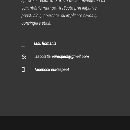
ajutorului reciproc. Pornim de la convingerea că
schimbările mari pot fi făcute prin iniţiative
punctuale şi coerente, cu implicare civică şi
convingere etică.
Iași, România
asociatia.eurespect@gmail.com
facebook euRespect