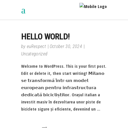
HELLO WORLD!
by
euRespect
October 30, 2024
Uncategorized
Welcome to WordPress. This is your first post.
Edit or delete it, then start writing! 𝗠𝗶𝗹𝗮𝗻𝗼
𝘀𝗲 𝘁𝗿𝗮𝗻𝘀𝗳𝗼𝗿𝗺𝗮̆ 𝗶̂𝗻𝘁𝗿-𝘂𝗻 𝗺𝗼𝗱𝗲𝗹
𝗲𝘂𝗿𝗼𝗽𝗲𝗮𝗻 𝗽𝗲𝗻𝘁𝗿𝘂 𝗶𝗻𝗳𝗿𝗮𝘀𝘁𝗿𝘂𝗰𝘁𝘂𝗿𝗮
𝗱𝗲𝗱𝗶𝗰𝗮𝘁𝗮̆ 𝗯𝗶𝗰𝗶𝗰𝗹𝗶𝘀̦𝘁𝗶𝗹𝗼𝗿. Orașul italian a
investit masiv în dezvoltarea unor piste de
biciclete sigure și eficiente, devenind un