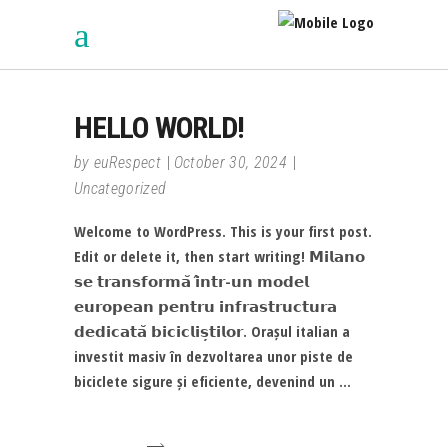
HELLO WORLD!
by
euRespect
October 30, 2024
Uncategorized
Welcome to WordPress. This is your first post.
Edit or delete it, then start writing! 𝗠𝗶𝗹𝗮𝗻𝗼
𝘀𝗲 𝘁𝗿𝗮𝗻𝘀𝗳𝗼𝗿𝗺𝗮̆ 𝗶̂𝗻𝘁𝗿-𝘂𝗻 𝗺𝗼𝗱𝗲𝗹
𝗲𝘂𝗿𝗼𝗽𝗲𝗮𝗻 𝗽𝗲𝗻𝘁𝗿𝘂 𝗶𝗻𝗳𝗿𝗮𝘀𝘁𝗿𝘂𝗰𝘁𝘂𝗿𝗮
𝗱𝗲𝗱𝗶𝗰𝗮𝘁𝗮̆ 𝗯𝗶𝗰𝗶𝗰𝗹𝗶𝘀̦𝘁𝗶𝗹𝗼𝗿. Orașul italian a
investit masiv în dezvoltarea unor piste de
biciclete sigure și eficiente, devenind un