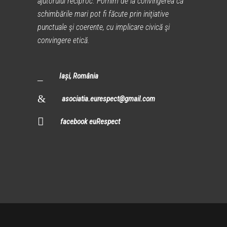
ajutorului reciproc. Pornim de la convingerea că
schimbările mari pot fi făcute prin iniţiative
punctuale şi coerente, cu implicare civică şi
convingere etică.
Iași, România
asociatia.eurespect@gmail.com
facebook euRespect