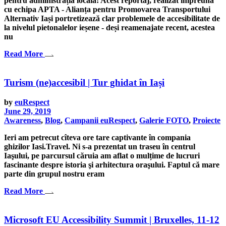
pentru administrația locală! Acest reportaj, realizat împreună
cu echipa APTA - Alianța pentru Promovarea Transportului
Alternativ Iași portretizează clar problemele de accesibilitate de
la nivelul pietonalelor ieșene - deși reamenajate recent, acestea
nu
Read More
Turism (ne)accesibil | Tur ghidat în Iași
by
euRespect
June 29, 2019
Awareness
,
Blog
,
Campanii euRespect
,
Galerie FOTO
,
Proiecte
Ieri am petrecut cîteva ore tare captivante în compania
ghizilor Iasi.Travel. Ni s-a prezentat un traseu în centrul
Iaşului, pe parcursul căruia am aflat o mulțime de lucruri
fascinante despre istoria şi arhitectura oraşului. Faptul că mare
parte din grupul nostru eram
Read More
Microsoft EU Accessibility Summit | Bruxelles, 11-12