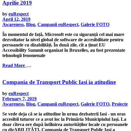
Aprilie 2019
by
euRespect
April 12, 2019
Awareness
,
Blog
,
Campanii euRespect
,
Galerie FOTO
În momentul de față, Microsoft este cu siguranță cel mai mare
dezvoltator la nivel global de software de accesibilitate pentru
persoanele cu dizabilități. În două zile, cît a ținut EU
Accessibility Summit organizat în Bruxelles, au fost prezentate
tehnologii fenomenale
Read More
Compania de Transport Public Iasi ia atitudine
by
euRespect
February 7, 2019
Awareness
,
Blog
,
Campanii euRespect
,
Galerie FOTO
,
Proiecte
Se vede deja că se ia atitudine în urma dezbaterii Iasi - un oras
accesibil tuturor ce a avut loc la Primăria Municipiului Iași. La
doar cîteva ore după întîlnirea autorităților locale cu persoanele
cu dizABILITĂȚI, Compania de Transport Public Iasi a