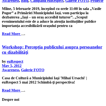
Awareness
,
Blog
,
Campanii euRespect
,
Galerie FOTO
,
Proiecte
Mîine, 5 februarie 2019, începînd cu orele 11:00 în sala „Vasile
Pogor” a Primăriei Municipiului Iași, vom participa la
dezbaterea „Iași – un oraș accesibil tuturor”. „Scopul
evenimentului este de a aduce în atenția instituțiilor publice
importanța accesibilizării orașului pentru ca
Read More
Workshop: Percepţia publicului asupra persoanelor
cu dizabilităţi
by
euRespect
May 5, 2012
Awareness
,
Galerie FOTO
Casa de Cultură a Municipiului Iaşi 'Mihai Ursachi' |
euRespect 5 mai 2012 Schimbă-ţi perspectiva!
Read More
Despre noi