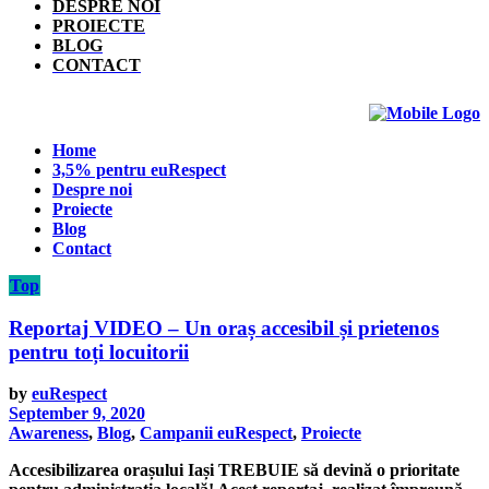
DESPRE NOI
PROIECTE
BLOG
CONTACT
Home
3,5% pentru euRespect
Despre noi
Proiecte
Blog
Contact
Top
Reportaj VIDEO – Un oraș accesibil și prietenos
pentru toți locuitorii
by
euRespect
September 9, 2020
Awareness
,
Blog
,
Campanii euRespect
,
Proiecte
Accesibilizarea orașului Iași TREBUIE să devină o prioritate