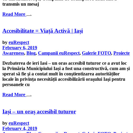
transmis un mesaj
Read More
Accesibilitate = Viață Activă | Iași
by
euRespect
February 6, 2019
Awareness
,
Blog
,
Campanii euRespect
,
Galerie FOTO
,
Proiecte
Dezbaterea de ieri Iasi – un oras accesibil tuturor ce a avut loc
la Primăria Municipiului Iași a fost una constructivă, cum am și
sperat să fie şi a contat mult în conştientizarea autorităților
locale în privința necesității accesibilizării oraşului Iaşi pentru
persoanele cu
Read More
Iași – un oraș accesibil tuturor
by
euRespect
February 4, 2019