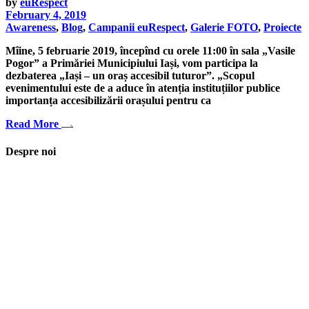
by
euRespect
February 4, 2019
Awareness
,
Blog
,
Campanii euRespect
,
Galerie FOTO
,
Proiecte
Mîine, 5 februarie 2019, începînd cu orele 11:00 în sala „Vasile
Pogor” a Primăriei Municipiului Iași, vom participa la
dezbaterea „Iași – un oraș accesibil tuturor”. „Scopul
evenimentului este de a aduce în atenția instituțiilor publice
importanța accesibilizării orașului pentru ca
Read More
Despre noi
Asociaţia euRespect a fost înfiinţată în octombrie 2010 și are în vedere
grupurile defavorizate, intergrarea în societate a persoanelor cu
dizabilităţi, respect pentru mediu şi pentru iniţiativele ecologice,
organizarea şi implicarea în activităţi de tineret, încurajarea toleranţei şi
a ajutorului reciproc. Pornim de la convingerea că schimbările mari pot
fi făcute prin iniţiative punctuale şi coerente, cu implicare civică şi
convingere etică.