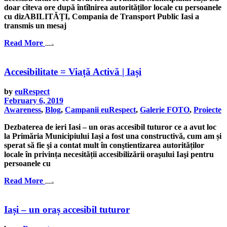
doar cîteva ore după întîlnirea autorităților locale cu persoanele
cu dizABILITĂȚI, Compania de Transport Public Iasi a
transmis un mesaj
Read More
Accesibilitate = Viață Activă | Iași
by
euRespect
February 6, 2019
Awareness
,
Blog
,
Campanii euRespect
,
Galerie FOTO
,
Proiecte
Dezbaterea de ieri Iasi – un oras accesibil tuturor ce a avut loc
la Primăria Municipiului Iași a fost una constructivă, cum am și
sperat să fie şi a contat mult în conştientizarea autorităților
locale în privința necesității accesibilizării oraşului Iaşi pentru
persoanele cu
Read More
Iași – un oraș accesibil tuturor