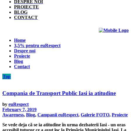
DESPRE NOI
PROIECTE
BLOG
CONTACT
Home
3,5% pentru euRespect
Despre noi
Proiecte
Blog
Contact
Top
Compania de Transport Public Iasi ia atitudine
by
euRespect
February 7, 2019
Awareness
,
Blog
,
Campanii euRespect
,
Galerie FOTO
,
Proiecte
Se vede deja că se ia atitudine în urma dezbaterii Iasi - un oras
accesibil tuturor ce a avut loc la Primăria Municipiului Iași. La