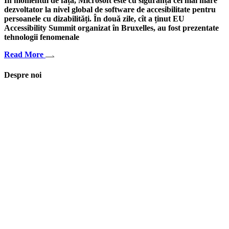
În momentul de față, Microsoft este cu siguranță cel mai mare
dezvoltator la nivel global de software de accesibilitate pentru
persoanele cu dizabilități. În două zile, cît a ținut EU
Accessibility Summit organizat în Bruxelles, au fost prezentate
tehnologii fenomenale
Read More
Despre noi
Asociaţia euRespect a fost înfiinţată în octombrie 2010 și are în vedere
grupurile defavorizate, intergrarea în societate a persoanelor cu
dizabilităţi, respect pentru mediu şi pentru iniţiativele ecologice,
organizarea şi implicarea în activităţi de tineret, încurajarea toleranţei şi
a ajutorului reciproc. Pornim de la convingerea că schimbările mari pot
fi făcute prin iniţiative punctuale şi coerente, cu implicare civică şi
convingere etică.
Iași, România
asociatia.eurespect@gmail.com