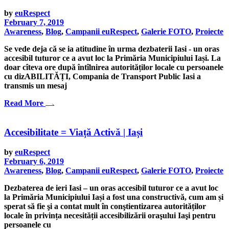
by
euRespect
February 7, 2019
Awareness
,
Blog
,
Campanii euRespect
,
Galerie FOTO
,
Proiecte
Se vede deja că se ia atitudine în urma dezbaterii Iasi - un oras
accesibil tuturor ce a avut loc la Primăria Municipiului Iași. La
doar cîteva ore după întîlnirea autorităților locale cu persoanele
cu dizABILITĂȚI, Compania de Transport Public Iasi a
transmis un mesaj
Read More
Accesibilitate = Viață Activă | Iași
by
euRespect
February 6, 2019
Awareness
,
Blog
,
Campanii euRespect
,
Galerie FOTO
,
Proiecte
Dezbaterea de ieri Iasi – un oras accesibil tuturor ce a avut loc
la Primăria Municipiului Iași a fost una constructivă, cum am și
sperat să fie şi a contat mult în conştientizarea autorităților
locale în privința necesității accesibilizării oraşului Iaşi pentru
persoanele cu