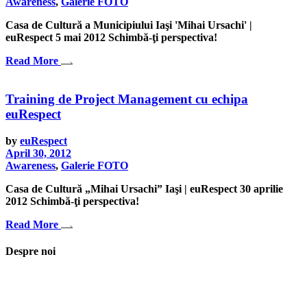
Awareness
,
Galerie FOTO
Casa de Cultură a Municipiului Iaşi 'Mihai Ursachi' |
euRespect 5 mai 2012 Schimbă-ţi perspectiva!
Read More
Training de Project Management cu echipa
euRespect
by
euRespect
April 30, 2012
Awareness
,
Galerie FOTO
Casa de Cultură „Mihai Ursachi” Iaşi | euRespect 30 aprilie
2012 Schimbă-ţi perspectiva!
Read More
Despre noi
Asociaţia euRespect a fost înfiinţată în octombrie 2010 și are în vedere
grupurile defavorizate, intergrarea în societate a persoanelor cu