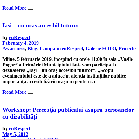
Read More
Iași – un oraș accesibil tuturor
by
euRespect
February 4, 2019
Awareness
,
Blog
,
Campanii euRespect
,
Galerie FOTO
,
Proiecte
Mîine, 5 februarie 2019, începînd cu orele 11:00 în sala „Vasile
Pogor” a Primăriei Municipiului Iași, vom participa la
dezbaterea „Iași – un oraș accesibil tuturor”. „Scopul
evenimentului este de a aduce în atenția instituțiilor publice
importanța accesibilizării orașului pentru ca
Read More
Workshop: Percepţia publicului asupra persoanelor
cu dizabilităţi
by
euRespect
May 5, 2012