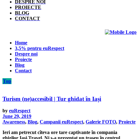
DESPRE NOI
PROIECTE
BLOG
CONTACT
Home
3,5% pentru euRespect
Despre noi
Proiecte
Blog
Contact
Top
Turism (ne)accesibil | Tur ghidat în Iași
by
euRespect
June 29, 2019
Awareness
,
Blog
,
Campanii euRespect
,
Galerie FOTO
,
Proiecte
Ieri am petrecut cîteva ore tare captivante în compania
ghizilor Iasi.Travel. Ni s-a prezentat un traseu în centrul