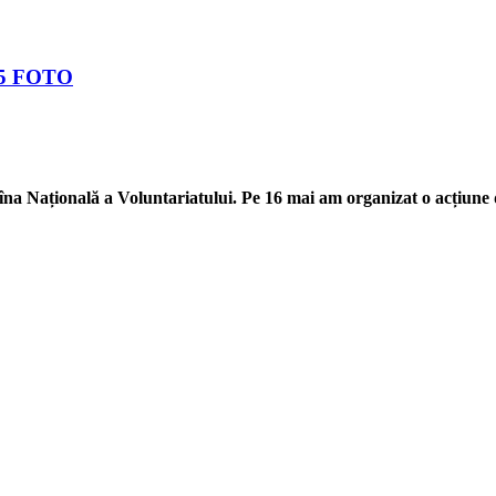
015 FOTO
mîna Națională a Voluntariatului. Pe 16 mai am organizat o acțiune 
upurile defavorizate, intergrarea în societate a persoanelor cu dizabilităţi
reciproc. Pornim de la convingerea că schimbările mari pot fi făcute prin iniţi