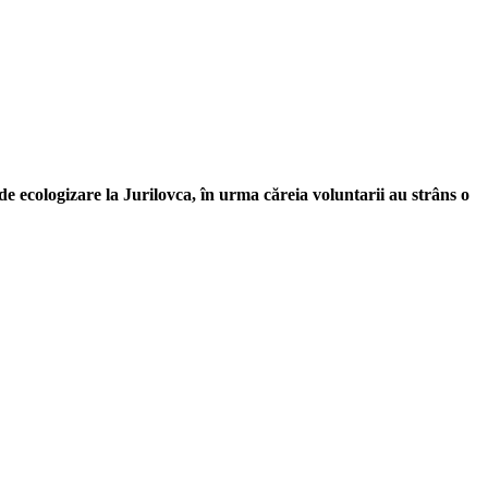
de ecologizare la Jurilovca, în urma căreia voluntarii au strâns o
, respect pentru mediu şi pentru iniţiativele ecologice, organizarea şi
ative punctuale şi coerente, cu implicare civică şi convingere etică.