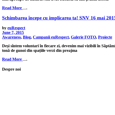
Read More
Schimbarea începe cu implicarea ta! SNV 16 mai 2
by
euRespect
June 7, 2015
Awareness
,
Blog
,
Campanii euRespect
,
Galerie FOTO
,
Proiecte
Deși sîntem voluntari în fiecare zi, devenim mai vizibili în Săptă
tonă de gunoi din spațiile verzi din preajma
Read More
Despre noi
Asociaţia euRespect a fost înfiinţată în octombrie 2010 și are în vedere gr
implicarea în activităţi de tineret, încurajarea toleranţei şi a ajutorului 
Iași, România
asociatia.eurespect@gmail.com