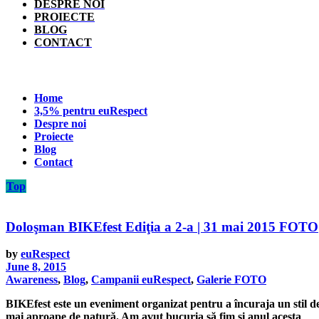
DESPRE NOI
PROIECTE
BLOG
CONTACT
Home
3,5% pentru euRespect
Despre noi
Proiecte
Blog
Contact
Top
Doloşman BIKEfest Ediţia a 2-a | 31 mai 2015 FOTO
by
euRespect
June 8, 2015
Awareness
,
Blog
,
Campanii euRespect
,
Galerie FOTO
BIKEfest este un eveniment organizat pentru a încuraja un stil de v
mai aproape de natură. Am avut bucuria să fim şi anul acesta