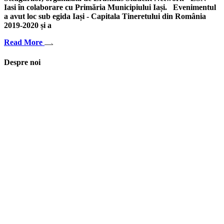
Iasi în colaborare cu Primăria Municipiului Iași. Evenimentul
a avut loc sub egida Iași - Capitala Tineretului din România
2019-2020 și a
Read More
Despre noi
Asociaţia euRespect a fost înfiinţată în octombrie 2010 și are în vedere
grupurile defavorizate, intergrarea în societate a persoanelor cu
dizabilităţi, respect pentru mediu şi pentru iniţiativele ecologice,
organizarea şi implicarea în activităţi de tineret, încurajarea toleranţei şi
a ajutorului reciproc. Pornim de la convingerea că schimbările mari pot
fi făcute prin iniţiative punctuale şi coerente, cu implicare civică şi
convingere etică.
Iași, România
asociatia.eurespect@gmail.com
facebook euRespect