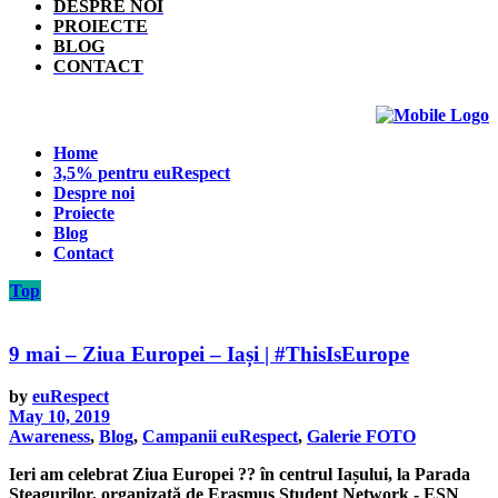
DESPRE NOI
PROIECTE
BLOG
CONTACT
Home
3,5% pentru euRespect
Despre noi
Proiecte
Blog
Contact
Top
9 mai – Ziua Europei – Iași | #ThisIsEurope
by
euRespect
May 10, 2019
Awareness
,
Blog
,
Campanii euRespect
,
Galerie FOTO
Ieri am celebrat Ziua Europei ?? în centrul Iașului, la Parada
Steagurilor, organizată de Erasmus Student Network - ESN