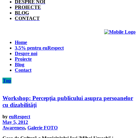
DESPRE NOI
PROIECTE
BLOG
CONTACT
Home
3,5% pentru euRespect
Despre noi
Proiecte
Blog
Contact
Top
Workshop: Percepţia publicului asupra persoanelor
cu dizabilităţi
by
euRespect
May 5, 2012
Awareness
,
Galerie FOTO