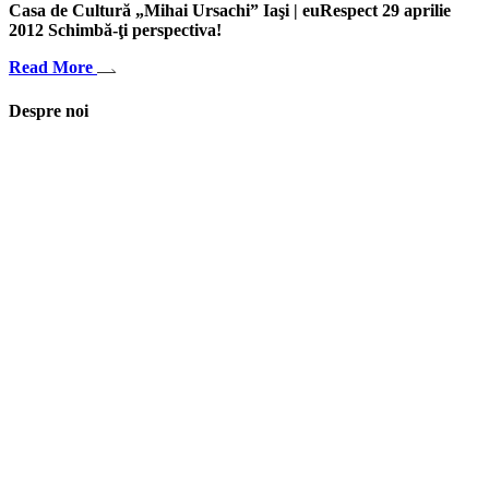
Casa de Cultură „Mihai Ursachi” Iaşi | euRespect 29 aprilie
2012 Schimbă-ţi perspectiva!
Read More
Despre noi
Asociaţia euRespect a fost înfiinţată în octombrie 2010 și are în vedere
grupurile defavorizate, intergrarea în societate a persoanelor cu
dizabilităţi, respect pentru mediu şi pentru iniţiativele ecologice,
organizarea şi implicarea în activităţi de tineret, încurajarea toleranţei şi
a ajutorului reciproc. Pornim de la convingerea că schimbările mari pot
fi făcute prin iniţiative punctuale şi coerente, cu implicare civică şi
convingere etică.
Iași, România
asociatia.eurespect@gmail.com
facebook euRespect