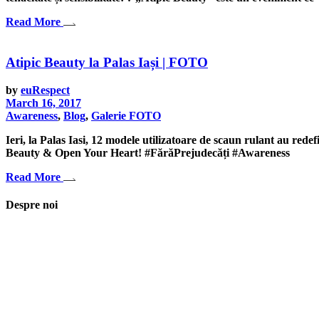
Read More
Atipic Beauty la Palas Iași | FOTO
by
euRespect
March 16, 2017
Awareness
,
Blog
,
Galerie FOTO
Ieri, la Palas Iasi, 12 modele utilizatoare de scaun rulant au rede
Beauty & Open Your Heart! #FărăPrejudecăți #Awareness
Read More
Despre noi
Asociaţia euRespect a fost înfiinţată în octombrie 2010 și are în vedere gr
implicarea în activităţi de tineret, încurajarea toleranţei şi a ajutorului 
Iași, România
asociatia.eurespect@gmail.com