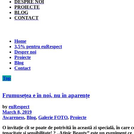
DESPRE NOI
PROIECTE
BLOG
CONTACT
Home
3,5% pentru euRespect
Despre noi
Proiecte
Blog
Contact
Top
Frumusețea e în noi, nu în aparențe
by
euRespect
March 8, 2019
Awareness
,
Blog
,
Galerie FOTO
,
Proiecte
O invitație cît se poate de potrivită în această zi specială, în car
tenacitate și sensibilitate! ? „Atipic Beauty” este un eveniment ce