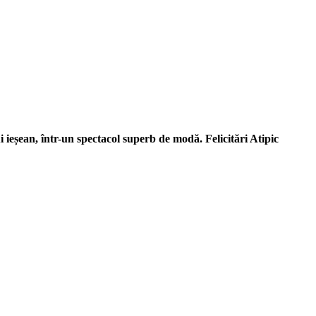
i ieșean, într-un spectacol superb de modă. Felicitări Atipic
, respect pentru mediu şi pentru iniţiativele ecologice, organizarea şi
ative punctuale şi coerente, cu implicare civică şi convingere etică.