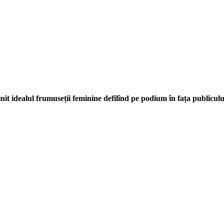
finit idealul frumuseții feminine defilînd pe podium în fața publiculu
upurile defavorizate, intergrarea în societate a persoanelor cu dizabilităţi
reciproc. Pornim de la convingerea că schimbările mari pot fi făcute prin iniţi