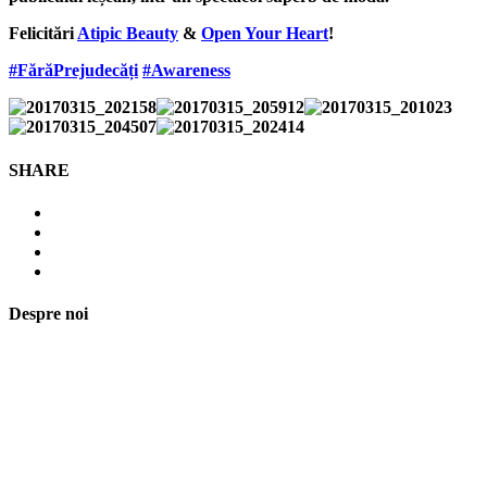
Felicitări
Atipic Beauty
&
Open Your Heart
!
#
FărăPrejudecăți
#
Awareness
SHARE
Despre noi
Asociaţia euRespect a fost înfiinţată în octombrie 2010 și are în vedere
grupurile defavorizate, intergrarea în societate a persoanelor cu
dizabilităţi, respect pentru mediu şi pentru iniţiativele ecologice,
organizarea şi implicarea în activităţi de tineret, încurajarea toleranţei şi
a ajutorului reciproc. Pornim de la convingerea că schimbările mari pot