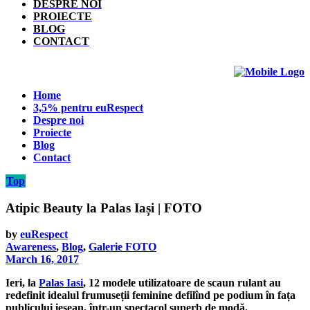
DESPRE NOI
PROIECTE
BLOG
CONTACT
Home
3,5% pentru euRespect
Despre noi
Proiecte
Blog
Contact
Top
Atipic Beauty la Palas Iași | FOTO
by
euRespect
Awareness
,
Blog
,
Galerie FOTO
March 16, 2017
Ieri, la
Palas Iasi
, 12 modele utilizatoare de scaun rulant au
redefinit idealul frumuseții feminine defilînd pe podium în fața
publicului ieșean, într-un spectacol superb de modă.