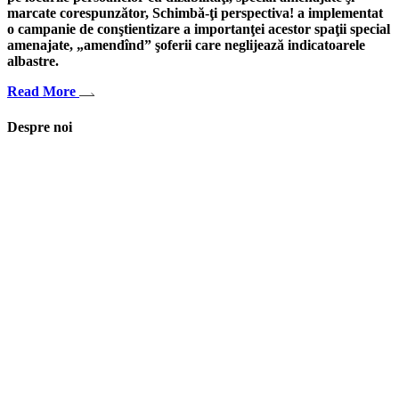
marcate corespunzător, Schimbă-ţi perspectiva! a implementat
o campanie de conştientizare a importanţei acestor spaţii special
amenajate, „amendînd” şoferii care neglijează indicatoarele
albastre.
Read More
Despre noi
Asociaţia euRespect a fost înfiinţată în octombrie 2010 și are în vedere
grupurile defavorizate, intergrarea în societate a persoanelor cu
dizabilităţi, respect pentru mediu şi pentru iniţiativele ecologice,
organizarea şi implicarea în activităţi de tineret, încurajarea toleranţei şi
a ajutorului reciproc. Pornim de la convingerea că schimbările mari pot
fi făcute prin iniţiative punctuale şi coerente, cu implicare civică şi
convingere etică.
Iași, România
asociatia.eurespect@gmail.com