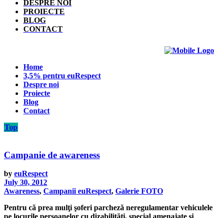
DESPRE NOI
PROIECTE
BLOG
CONTACT
Home
3,5% pentru euRespect
Despre noi
Proiecte
Blog
Contact
Top
Campanie de awareness
by
euRespect
July 30, 2012
Awareness
,
Campanii euRespect
,
Galerie FOTO
Pentru că prea mulţi şoferi parcheză neregulamentar vehiculele
pe locurile persoanelor cu dizabilităţi, special amenajate şi