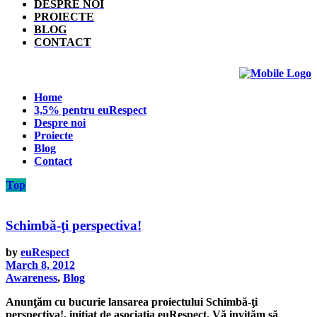
DESPRE NOI
PROIECTE
BLOG
CONTACT
Home
3,5% pentru euRespect
Despre noi
Proiecte
Blog
Contact
Top
Schimbă-ţi perspectiva!
by
euRespect
March 8, 2012
Awareness
,
Blog
Anunţăm cu bucurie lansarea proiectului Schimbă-ţi
perspectiva!, iniţiat de asociaţia euRespect. Vă invităm să