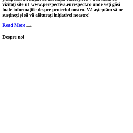
vizitaţi site-ul www.perspectiva.eurespect.ro unde veţi găsi
toate informaţiile despre proiectul nostru. Vă aşteptăm să ne
susţineţi şi să vă alăturaţi iniţiativei noastre!
Read More
Despre noi
Asociaţia euRespect a fost înfiinţată în octombrie 2010 și are în vedere
grupurile defavorizate, intergrarea în societate a persoanelor cu
dizabilităţi, respect pentru mediu şi pentru iniţiativele ecologice,
organizarea şi implicarea în activităţi de tineret, încurajarea toleranţei şi
a ajutorului reciproc. Pornim de la convingerea că schimbările mari pot
fi făcute prin iniţiative punctuale şi coerente, cu implicare civică şi
convingere etică.
Iași, România
asociatia.eurespect@gmail.com
facebook euRespect