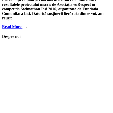
rezultatele proiectului înscris de Asociația euRespect în
competiția Swimathon Iași 2016, organizată de Fundatia
Comunitara Iasi. Datorită susținerii fiecăruia dintre voi, am
reușit
Read More
Despre noi
Asociaţia euRespect a fost înfiinţată în octombrie 2010 și are în vedere
grupurile defavorizate, intergrarea în societate a persoanelor cu
dizabilităţi, respect pentru mediu şi pentru iniţiativele ecologice,
organizarea şi implicarea în activităţi de tineret, încurajarea toleranţei şi
a ajutorului reciproc. Pornim de la convingerea că schimbările mari pot
fi făcute prin iniţiative punctuale şi coerente, cu implicare civică şi
convingere etică.
Iași, România
asociatia.eurespect@gmail.com