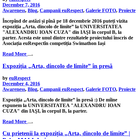
December 7, 2016
Awareness
,
Blog
,
Campanii euRespect
,
Galerie FOTO
,
Proiecte
Începînd de astăzi și pînă pe 18 decembrie 2016 puteți vizita
expoziția „Arta, dincolo de limite” la UNIVERSITATEA
"ALEXANDRU IOAN CUZA" din IAŞI în corpul B, la
parter. Acesta este unul dintre rezultatele proiectului înscris de
Asociația euRespectîn competiția Swimathon Iași
Read More
Expoziția „Arta, dincolo de limite” în presă
by
euRespect
December 4, 2016
Awareness
,
Blog
,
Campanii euRespect
,
Galerie FOTO
,
Proiecte
Expoziția „Arta, dincolo de limite” în presă :) De mîine
expunem la UNIVERSITATEA "ALEXANDRU IOAN
CUZA" din IAŞI, în corpul B, la parter.
Read More
Cu prietenii la expoziția „Arta, dincolo de limite” |