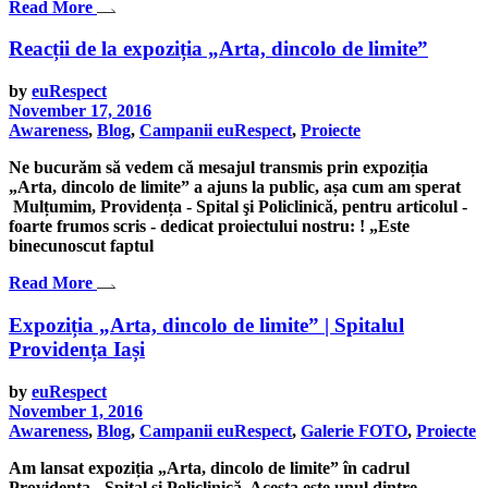
Read More
Reacții de la expoziția „Arta, dincolo de limite”
by
euRespect
November 17, 2016
Awareness
,
Blog
,
Campanii euRespect
,
Proiecte
Ne bucurăm să vedem că mesajul transmis prin expoziția
„Arta, dincolo de limite” a ajuns la public, așa cum am sperat
Mulțumim, Providența - Spital şi Policlinică, pentru articolul -
foarte frumos scris - dedicat proiectului nostru: ! „Este
binecunoscut faptul
Read More
Expoziția „Arta, dincolo de limite” | Spitalul
Providența Iași
by
euRespect
November 1, 2016
Awareness
,
Blog
,
Campanii euRespect
,
Galerie FOTO
,
Proiecte
Am lansat expoziția „Arta, dincolo de limite” în cadrul
Providența - Spital şi Policlinică. Acesta este unul dintre