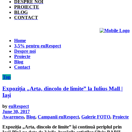
DESPRE NOI
PROIECTE
BLOG
CONTACT
Home
3,5% pentru euRespect
Despre noi
Proiecte
Blog
Contact
Top
Expoziția „Arta, dincolo de limite” la Iulius Mall |
Iași
by
euRespect
June 30, 2017
Awareness
,
Blog
,
Campanii euRespect
,
Galerie FOTO
,
Proiecte
Expoziția „Arta, dincolo de limite” își continuă periplul prin