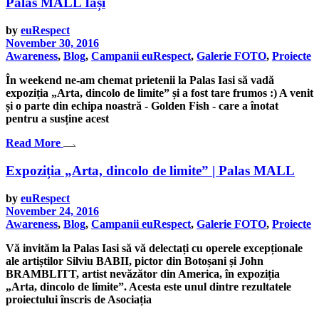
Palas MALL Iași
by
euRespect
November 30, 2016
Awareness
,
Blog
,
Campanii euRespect
,
Galerie FOTO
,
Proiecte
În weekend ne-am chemat prietenii la Palas Iasi să vadă
expoziția „Arta, dincolo de limite” și a fost tare frumos :) A venit
și o parte din echipa noastră - Golden Fish - care a înotat
pentru a susține acest
Read More
Expoziția „Arta, dincolo de limite” | Palas MALL
by
euRespect
November 24, 2016
Awareness
,
Blog
,
Campanii euRespect
,
Galerie FOTO
,
Proiecte
Vă invităm la Palas Iasi să vă delectați cu operele excepționale
ale artiștilor Silviu BABII, pictor din Botoșani și John
BRAMBLITT, artist nevăzător din America, în expoziția
„Arta, dincolo de limite”. Acesta este unul dintre rezultatele
proiectului înscris de Asociația