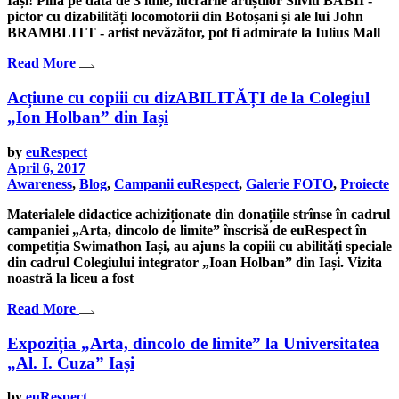
Iași! Pînă pe data de 3 iulie, lucrările artiștilor Silviu BABII -
pictor cu dizabilități locomotorii din Botoșani și ale lui John
BRAMBLITT - artist nevăzător, pot fi admirate la Iulius Mall
Read More
Acțiune cu copiii cu dizABILITĂȚI de la Colegiul
„Ion Holban” din Iași
by
euRespect
April 6, 2017
Awareness
,
Blog
,
Campanii euRespect
,
Galerie FOTO
,
Proiecte
Materialele didactice achiziționate din donațiile strînse în cadrul
campaniei „Arta, dincolo de limite” înscrisă de euRespect​ în
competiția Swimathon Iași, au ajuns la copiii cu abilități speciale
din cadrul Colegiului integrator „Ioan Holban” din Iași. Vizita
noastră la liceu a fost
Read More
Expoziția „Arta, dincolo de limite” la Universitatea
„Al. I. Cuza” Iași
by
euRespect