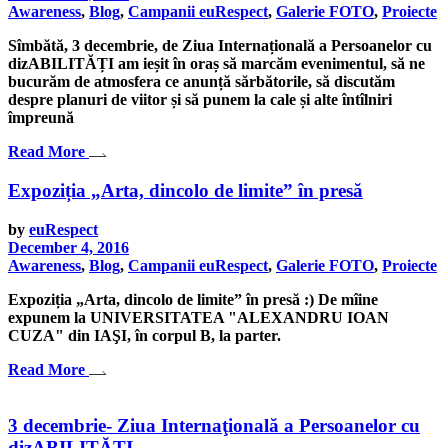
Awareness
,
Blog
,
Campanii euRespect
,
Galerie FOTO
,
Proiecte
Sîmbătă, 3 decembrie, de Ziua Internațională a Persoanelor cu
dizABILITĂȚI am ieșit în oraș să marcăm evenimentul, să ne
bucurăm de atmosfera ce anunță sărbătorile, să discutăm
despre planuri de viitor și să punem la cale și alte întîlniri
împreună
Read More
Expoziția „Arta, dincolo de limite” în presă
by
euRespect
December 4, 2016
Awareness
,
Blog
,
Campanii euRespect
,
Galerie FOTO
,
Proiecte
Expoziția „Arta, dincolo de limite” în presă :) De mîine
expunem la UNIVERSITATEA "ALEXANDRU IOAN
CUZA" din IAŞI, în corpul B, la parter.
Read More
3 decembrie- Ziua Internaţională a Persoanelor cu
dizABILITĂȚI