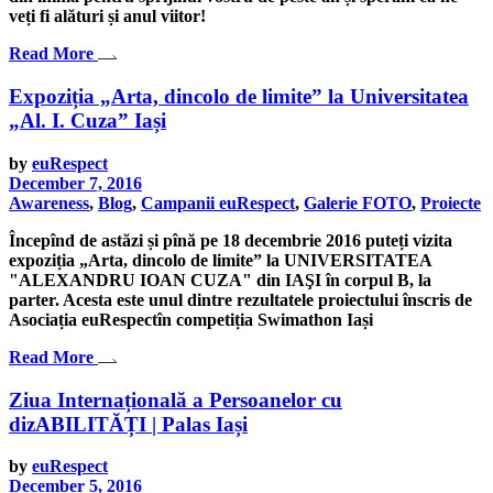
veți fi alături și anul viitor!
Read More
Expoziția „Arta, dincolo de limite” la Universitatea
„Al. I. Cuza” Iași
by
euRespect
December 7, 2016
Awareness
,
Blog
,
Campanii euRespect
,
Galerie FOTO
,
Proiecte
Începînd de astăzi și pînă pe 18 decembrie 2016 puteți vizita
expoziția „Arta, dincolo de limite” la UNIVERSITATEA
"ALEXANDRU IOAN CUZA" din IAŞI în corpul B, la
parter. Acesta este unul dintre rezultatele proiectului înscris de
Asociația euRespectîn competiția Swimathon Iași
Read More
Ziua Internațională a Persoanelor cu
dizABILITĂȚI | Palas Iași
by
euRespect
December 5, 2016