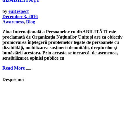
by
euRespect
December 3, 2016
Awareness
,
Blog
Ziua Internaţională a Persoanelor cu dizABILITĂȚI este
proclamată de Organizaţia Naţiunilor Unite şi are ca obiectiv
promovarea înţelegerii problemelor legate de persoanele cu
dizabilităţi, mobilizarea susţinerii demnităţii, drepturilor şi
bunăstării acestora. Prin aceasta se încearcă, de asemenea,
sensibilizarea opiniei publice cu
Read More
Despre noi
Asociaţia euRespect a fost înfiinţată în octombrie 2010 și are în vedere
grupurile defavorizate, intergrarea în societate a persoanelor cu
dizabilităţi, respect pentru mediu şi pentru iniţiativele ecologice,
organizarea şi implicarea în activităţi de tineret, încurajarea toleranţei şi
a ajutorului reciproc. Pornim de la convingerea că schimbările mari pot
fi făcute prin iniţiative punctuale şi coerente, cu implicare civică şi