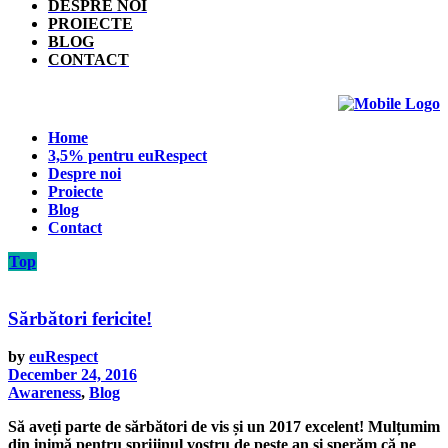
DESPRE NOI
PROIECTE
BLOG
CONTACT
Home
3,5% pentru euRespect
Despre noi
Proiecte
Blog
Contact
Top
Sărbători fericite!
by
euRespect
December 24, 2016
Awareness
,
Blog
Să aveți parte de sărbători de vis și un 2017 excelent! Mulțumim
din inimă pentru sprijinul vostru de peste an și sperăm că ne