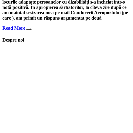
locurile adaptate persoanelor cu dizabilități s-a încheiat într-o
notă pozitivă. În apropierea sărbătorilor, la cîteva zile după ce
am înaintat sesizarea mea pe mail Conducerii Aeroportului (pe
care ), am primit un răspuns argumentat pe două
Read More
Despre noi
Asociaţia euRespect a fost înfiinţată în octombrie 2010 și are în vedere
grupurile defavorizate, intergrarea în societate a persoanelor cu
dizabilităţi, respect pentru mediu şi pentru iniţiativele ecologice,
organizarea şi implicarea în activităţi de tineret, încurajarea toleranţei şi
a ajutorului reciproc. Pornim de la convingerea că schimbările mari pot
fi făcute prin iniţiative punctuale şi coerente, cu implicare civică şi
convingere etică.
Iași, România
asociatia.eurespect@gmail.com
facebook euRespect