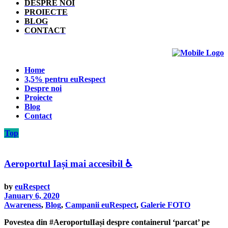
DESPRE NOI
PROIECTE
BLOG
CONTACT
Home
3,5% pentru euRespect
Despre noi
Proiecte
Blog
Contact
Top
Aeroportul Iași mai accesibil ♿️
by
euRespect
January 6, 2020
Awareness
,
Blog
,
Campanii euRespect
,
Galerie FOTO
Povestea din #AeroportulIași despre containerul ‘parcat’ pe