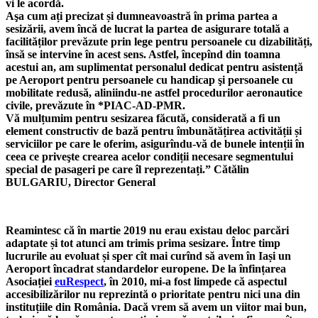
vi le acordă.
Aşa cum ați precizat și dumneavoastră în prima partea a
sesizării, avem încă de lucrat la partea de asigurare totală a
facilităților prevăzute prin lege pentru persoanele cu dizabilități,
însă se intervine în acest sens. Astfel, începînd din toamna
acestui an, am suplimentat personalul dedicat pentru asistență
pe Aeroport pentru persoanele cu handicap şi persoanele cu
mobilitate redusă, aliniindu-ne astfel procedurilor aeronautice
civile, prevăzute în *PIAC-AD-PMR.
Vă mulțumim pentru sesizarea făcută, considerată a fi un
element constructiv de bază pentru îmbunătățirea activității și
serviciilor pe care le oferim, asigurîndu-vă de bunele intenții în
ceea ce priveşte crearea acelor condiții necesare segmentului
special de pasageri pe care îl reprezentați.” Cătălin
BULGARIU, Director General
Reamintesc că în martie 2019 nu erau existau deloc parcări
adaptate și tot atunci am trimis prima sesizare. Între timp
lucrurile au evoluat și sper cît mai curînd să avem în Iași un
Aeroport încadrat standardelor europene. De la înfințarea
Asociației
euRespect
, în 2010, mi-a fost limpede că aspectul
accesibilizărilor nu reprezintă o prioritate pentru nici una din
instituțiile din România. Dacă vrem să avem un viitor mai bun,