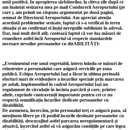
notă pozitivă. În apropierea sărbătorilor, la cîteva zile după ce
am înaintat sesizarea mea pe mail Conducerii Aeroportului (pe
care ), am primit un răspuns argumentat pe două pagini,
semnat de Directorul Aeroportului. Am apreciat atenția
acordată problemelor sesizate, faptul că s-a verificat în teren
situația și au confirmat ei înșiși neregulile subliniate în adresă.
Dar, mai mult decît atît, contează faptul că vor lua măsuri de
remediere astfel încît Aeroportul să respecte standardele
necesare nevoilor persoanelor cu dizABILITĂȚI:
„Evenimentul este unul regretabil, intern luîndu-se măsuri de
reinstruire a personalului care asigură serviciile pe zona
publică. Echipa Aeroportului Iași a făcut în ultima perioadă
eforturi mari de evidențiere a locurilor speciale prin marcarea
pe asfalt, implementînd în cadrul Aeroportului Iași un
regulament de circulație în incinta parcării și care, printre
altele, cuprinde contravenții importante pentru cei ce nu
respectă semnificația locurilor dedicate persoanelor cu
dizabilități.
De asemenea, încercăm, prin personalul terț ce asigură paza, să
menținem libere pe cît posibil locurile destinate persoanelor cu
dizabilități, descurajînd astfel parcarea neregulamentară și
abuzivă, încercînd astfel să vă asigurăm condițiile pe care legea