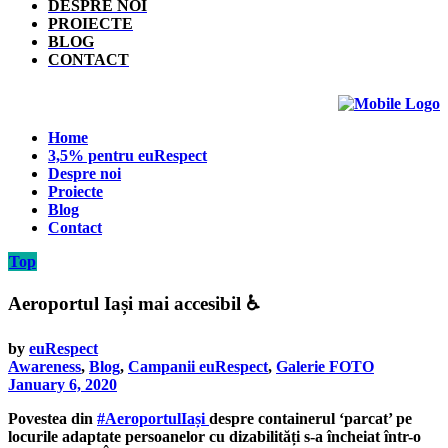
DESPRE NOI
PROIECTE
BLOG
CONTACT
Home
3,5% pentru euRespect
Despre noi
Proiecte
Blog
Contact
Top
Aeroportul Iași mai accesibil ♿️
by
euRespect
Awareness
,
Blog
,
Campanii euRespect
,
Galerie FOTO
January 6, 2020
Povestea din
#AeroportulIași
despre containerul ‘parcat’ pe
locurile adaptate persoanelor cu dizabilități s-a încheiat într-o