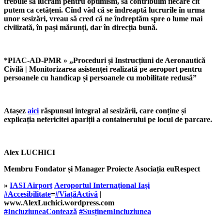
trebuie să lucrăm pentru optimism, să contribuim fiecare cît
putem ca cetățeni. Cînd văd că se îndreaptă lucrurile în urma
unor sesizări, vreau să cred că ne îndreptăm spre o lume mai
civilizată, în pași mărunți, dar în direcția bună.
*
PIAC-AD-PMR
» „Proceduri și Instrucțiuni de Aeronautică
Civilă | Monitorizarea asistenței realizată pe aeroport pentru
persoanele cu handicap și persoanele cu mobilitate redusă”
Atașez
aici
răspunsul integral al sesizării, care conține și
explicația nefericitei apariții a containerului pe locul de parcare.
Alex LUCHICI
Membru Fondator și Manager Proiecte Asociația euRespect
»
IASI Airport
Aeroportul Internaţional Iaşi
#
Accesibilitate
=
#
ViațăActivă
|
www.AlexLuchici.wordpress.com
#
IncluziuneaContează
#
SusținemIncluziunea