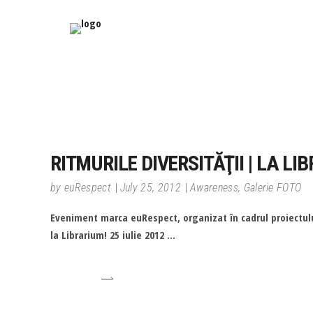
RITMURILE DIVERSITĂŢII | LA LI
by
euRespect
July 25, 2012
Awareness
,
Galerie FOTO
Eveniment marca euRespect, organizat în cadrul proiectului
la Librarium! 25 iulie 2012