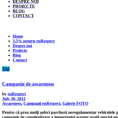
DESPRE NOI
PROIECTE
BLOG
CONTACT
Home
3,5% pentru euRespect
Despre noi
Proiecte
Blog
Contact
Top
Campanie de awareness
by
euRespect
July 30, 2012
Awareness
,
Campanii euRespect
,
Galerie FOTO
Pentru că prea mulţi şoferi parcheză neregulamentar vehiculele pe
campanie de conştientizare a importanţei acestor spaţii special am