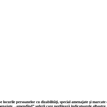
 locurile persoanelor cu dizabilităţi, special amenajate şi marcat
enajate, „amendînd” şoferii care neglijează indicatoarele albastre.