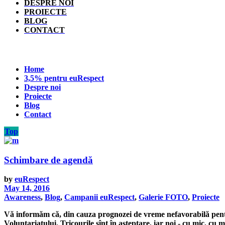
DESPRE NOI
PROIECTE
BLOG
CONTACT
Home
3,5% pentru euRespect
Despre noi
Proiecte
Blog
Contact
Top
Schimbare de agendă
by
euRespect
May 14, 2016
Awareness
,
Blog
,
Campanii euRespect
,
Galerie FOTO
,
Proiecte
Vă informăm că, din cauza prognozei de vreme nefavorabilă pentr
Voluntariatului. Tricourile sînt în așteptare, iar noi - cu mic, cu 