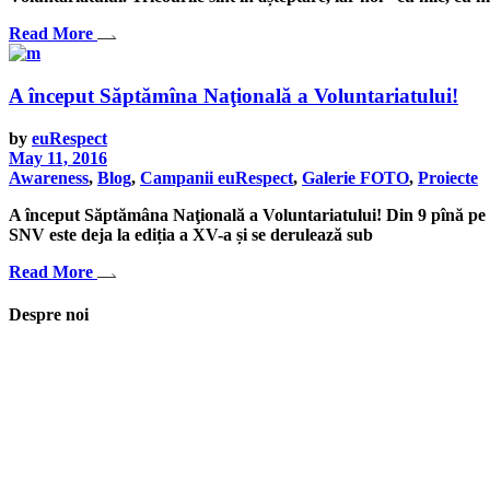
Read More
A început Săptămîna Naţională a Voluntariatului!
by
euRespect
May 11, 2016
Awareness
,
Blog
,
Campanii euRespect
,
Galerie FOTO
,
Proiecte
A început Săptămâna Naţională a Voluntariatului! Din 9 pînă pe 15
SNV este deja la ediția a XV-a și se derulează sub
Read More
Despre noi
Asociaţia euRespect a fost înfiinţată în octombrie 2010 și are în vedere gr
implicarea în activităţi de tineret, încurajarea toleranţei şi a ajutorului 
Iași, România
asociatia.eurespect@gmail.com