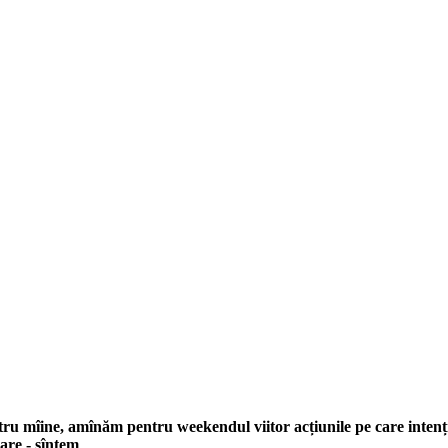
u mîine, amînăm pentru weekendul viitor acțiunile pe care intenț
mare - sîntem