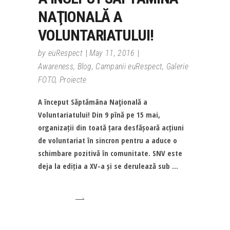
NAŢIONALĂ A
VOLUNTARIATULUI!
by
euRespect
May 11, 2016
Awareness
,
Blog
,
Campanii euRespect
,
Galerie
FOTO
,
Proiecte
A început Săptămâna Naţională a
Voluntariatului! Din 9 pînă pe 15 mai,
organizații din toată țara desfășoară acțiuni
de voluntariat în sincron pentru a aduce o
schimbare pozitivă în comunitate. SNV este
deja la ediția a XV-a și se derulează sub