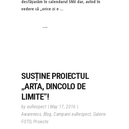
desfășurăm în calendarul SNV dar, avînd în
vedere că „orice zi e
SUSȚINE PROIECTUL
„ARTA, DINCOLO DE
LIMITE”!
by
euRespect
May 17, 2016
Awareness
,
Blog
,
Campanii euRespect
,
Galerie
FOTO
,
Proiecte