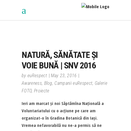
NATURĂ, SĂNĂTATE ȘI
VOIE BUNĂ | SNV 2016
by
euRespect
May 23, 2016
Awareness
,
Blog
,
Campanii euRespect
,
Galerie
FOTO
,
Proiecte
Ieri am marcat și noi Săptămîna Națională a
Voluntariatului cu o acțiune pe care am
organizat-o în Gradina Botanică din Iași.
Vremea nefavorabilă nu ne-a permis să ne