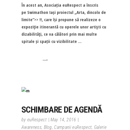
În acest an, Asociația euRespect a înscris
pe Swimathon Iași proiectul „Arta, dincolo de
limite”>> !!, care își propune să realizeze o
expoziţie itinerantă cu operele unor artişti cu
dizabilităţi, ce va călători prin mai multe
spitale și spații cu vizibilitate
SCHIMBARE DE AGENDĂ
by
euRespect
May 14, 2016
Awareness
,
Blog
,
Campanii euRespect
,
Galerie