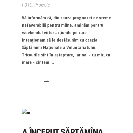
FOTO
,
Proiecte
Vă informăm că, din cauza prognozei de vreme
nefavorabilă pentru mîine, amînăm pentru
weekendul viitor acțiunile pe care
intenționam să le desfășurăm cu ocazia
Săptămînii Naționale a Voluntariatului.
Tricourile sînt în așteptare, iar noi - cu mic, cu
mare - sîntem
A ÎNCEPUT SĂPTĂMÎNA