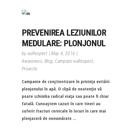
PREVENIREA LEZIUNILOR
MEDULARE: PLONJONUL
by
euRespect
May 4, 2016
Awareness
,
Blog
,
Campanii euRespect
,
Proiecte
Campanie de conştientizare în privinţa evitării
plonjonului în apă. O clipă de neatenţie vă
poate schimba radical viaţa sau poate fi chiar
fatală. Cunoaştem cazuri în care tineri au
suferit fracturi cervicale în locuri în care mai
plonjaseră de nenumărate