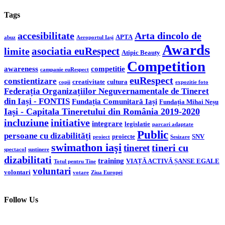
Tags
accesibilitate
Arta dincolo de
APTA
abuz
Aeroportul Iași
Awards
asociatia euRespect
limite
Atipic Beauty
Competition
awareness
competitie
campanie euRespect
euRespect
constientizare
creativitate
cultura
copii
expozitie foto
Federația Organizațiilor Neguvernamentale de Tineret
din Iași - FONTIS
Fundația Comunitară Iași
Fundația Mihai Neșu
Iași - Capitala Tineretului din România 2019-2020
incluziune
initiative
integrare
legislatie
parcari adaptate
Public
persoane cu dizabilități
proiecte
SNV
proiect
Sesizare
swimathon iaşi
tineri cu
tineret
spectacol
sustinere
dizabilitati
training
VIAȚĂ ACTIVĂ ȘANSE EGALE
Totul pentru Tine
voluntari
volontari
votare
Ziua Europei
Follow Us