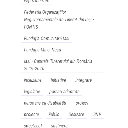
expozitie foto
Federația Organizațiilor
Neguvernamentale de Tineret din Iași -
FONTIS
Fundația Comunitară Iași
Fundația Mihai Neșu
Iași - Capitala Tineretului din România
2019-2020
incluziune
initiative
integrare
legislatie
parcari adaptate
persoane cu dizabilități
proiect
proiecte
Public
Sesizare
SNV
spectacol
sustinere