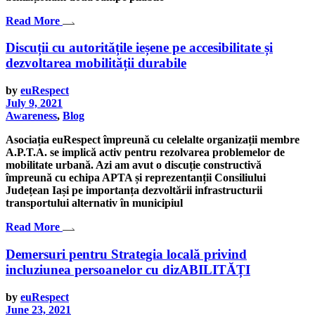
Read More
Discuții cu autoritățile ieșene pe accesibilitate și
dezvoltarea mobilității durabile
by
euRespect
July 9, 2021
Awareness
,
Blog
Asociația euRespect împreună cu celelalte organizații membre
A.P.T.A. se implică activ pentru rezolvarea problemelor de
mobilitate urbană. Azi am avut o discuție constructivă
împreună cu echipa APTA și reprezentanții Consiliului
Județean Iași pe importanța dezvoltării infrastructurii
transportului alternativ în municipiul
Read More
Demersuri pentru Strategia locală privind
incluziunea persoanelor cu dizABILITĂȚI
by
euRespect
June 23, 2021