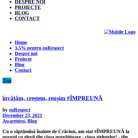
DESPRE NOI
PROIECTE
BLOG
CONTACT
Home
3,5% pentru euRespect
Despre noi
Proiecte
Blog
Contact
Top
învățăm, creștem, reușim #ÎMPREUNĂ
by
euRespect
December 23, 2021
Awareness
,
Blog
Cu o săptămînă înainte de Crăciun, am stat #ÎMPREUNĂ la
povești cu elevii din clasa pregătitoare - clasa steluțelor! - din