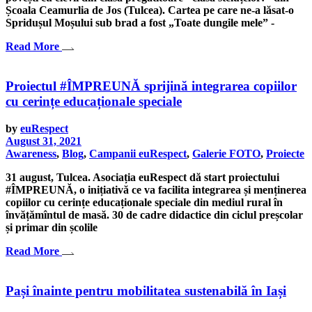
Școala Ceamurlia de Jos (Tulcea). Cartea pe care ne-a lăsat-o
Spridușul Moșului sub brad a fost „Toate dungile mele” -
Read More
Proiectul #ÎMPREUNĂ sprijină integrarea copiilor
cu cerințe educaționale speciale
by
euRespect
August 31, 2021
Awareness
,
Blog
,
Campanii euRespect
,
Galerie FOTO
,
Proiecte
31 august, Tulcea. Asociația euRespect dă start proiectului
#ÎMPREUNĂ, o inițiativă ce va facilita integrarea și menținerea
copiilor cu cerințe educaționale speciale din mediul rural în
învățămîntul de masă. 30 de cadre didactice din ciclul preșcolar
și primar din școlile
Read More
Pași înainte pentru mobilitatea sustenabilă în Iași