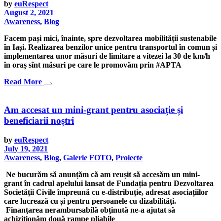
by
euRespect
August 2, 2021
Awareness
,
Blog
Facem pași mici, înainte, spre dezvoltarea mobilității sustenabile
în Iași. Realizarea benzilor unice pentru transportul în comun și
implementarea unor măsuri de limitare a vitezei la 30 de km/h
în oraș sînt măsuri pe care le promovăm prin #APTA
Read More
Am accesat un mini-grant pentru asociație și
beneficiarii noștri
by
euRespect
July 19, 2021
Awareness
,
Blog
,
Galerie FOTO
,
Proiecte
Ne bucurăm să anunțăm că am reușit să accesăm un mini-
grant în cadrul apelului lansat de Fundația pentru Dezvoltarea
Societății Civile împreună cu e-distribuție, adresat asociațiilor
care lucrează cu și pentru persoanele cu dizabilități.
Finanțarea nerambursabilă obținută ne-a ajutat să
achiziționăm două rampe pliabile