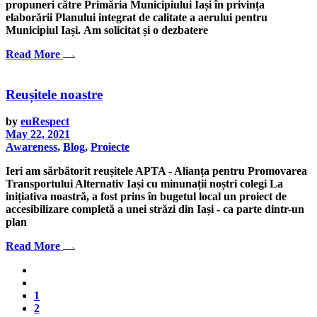
propuneri către Primăria Municipiului Iași în privința
elaborării Planului integrat de calitate a aerului pentru
Municipiul Iași. Am solicitat și o dezbatere
Read More
Reușitele noastre
by
euRespect
May 22, 2021
Awareness
,
Blog
,
Proiecte
Ieri am sărbătorit reușitele APTA - Alianța pentru Promovarea
Transportului Alternativ Iași cu minunații noștri colegi La
inițiativa noastră, a fost prins în bugetul local un proiect de
accesibilizare completă a unei străzi din Iași - ca parte dintr-un
plan
Read More
1
2