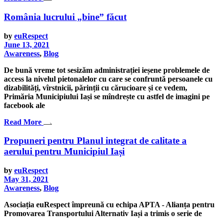
România lucrului „bine” făcut
by
euRespect
June 13, 2021
Awareness
,
Blog
De bună vreme tot sesizăm administrației ieșene problemele de
access la nivelul pietonalelor cu care se confruntă persoanele cu
dizabilități, vîrstnicii, părinții cu cărucioare și ce vedem,
Primăria Municipiului Iași se mîndrește cu astfel de imagini pe
facebook ale
Read More
Propuneri pentru Planul integrat de calitate a
aerului pentru Municipiul Iași
by
euRespect
May 31, 2021
Awareness
,
Blog
Asociația euRespect împreună cu echipa APTA - Alianța pentru
Promovarea Transportului Alternativ Iași a trimis o serie de