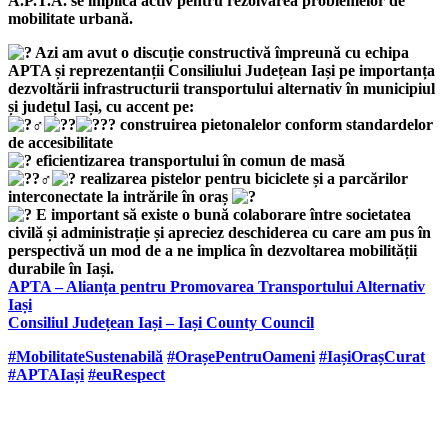
A.P.T.A. se implică activ pentru rezolvarea problemelor de
mobilitate urbană.
Azi am avut o discuție constructivă împreună cu echipa
APTA și reprezentanții Consiliului Județean Iași pe importanța
dezvoltării infrastructurii transportului alternativ în municipiul
și județul Iași, cu accent pe:
construirea pietonalelor conform standardelor
de accesibilitate
eficientizarea transportului în comun de masă
realizarea pistelor pentru biciclete și a parcărilor
interconectate la intrările în oraș
E important să existe o bună colaborare între societatea
civilă și administrație și apreciez deschiderea cu care am pus în
perspectivă un mod de a ne implica în dezvoltarea mobilității
durabile în Iași.
APTA – Alianța pentru Promovarea Transportului Alternativ
Iași
Consiliul Județean Iași – Iași County Council
#MobilitateSustenabilă
#OrașePentruOameni
#IașiOrașCurat
#APTAIași
#euRespect