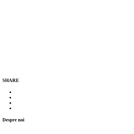
SHARE
Despre noi
Asociaţia euRespect a fost înfiinţată în octombrie 2010 și are în vedere