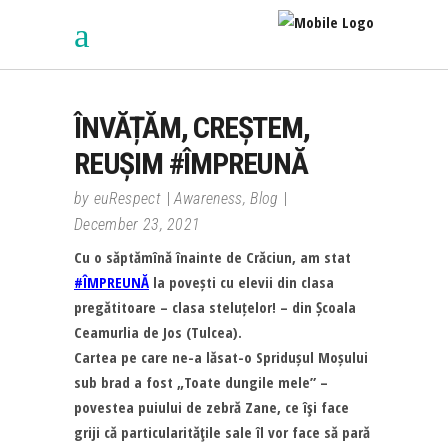
ÎNVĂȚĂM, CREȘTEM,
REUȘIM #ÎMPREUNĂ
by
euRespect
Awareness
,
Blog
December 23, 2021
Cu o săptămînă înainte de Crăciun, am stat
#ÎMPREUNĂ
la povești cu elevii din clasa
pregătitoare – clasa steluțelor! – din Școala
Ceamurlia de Jos (Tulcea).
Cartea pe care ne-a lăsat-o Spridușul Moșului
sub brad a fost „Toate dungile mele” –
povestea puiului de zebră Zane, ce îşi face
griji că particularităţile sale îl vor face să pară