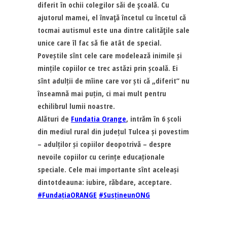
diferit în ochii colegilor săi de şcoală. Cu
ajutorul mamei, el învaţă încetul cu încetul că
tocmai autismul este una dintre calităţile sale
unice care îl fac să fie atât de special.
Poveștile sînt cele care modelează inimile și
mințile copiilor ce trec astăzi prin școală. Ei
sînt adulții de mîine care vor ști că „diferit” nu
înseamnă mai puțin, ci mai mult pentru
echilibrul lumii noastre.
Alături de
Fundatia Orange
, intrăm în 6 școli
din mediul rural din județul Tulcea și povestim
– adulților și copiilor deopotrivă – despre
nevoile copiilor cu cerințe educaționale
speciale. Cele mai importante sînt aceleași
dintotdeauna: iubire, răbdare, acceptare.
#FundațiaORANGE
#SusțineunONG