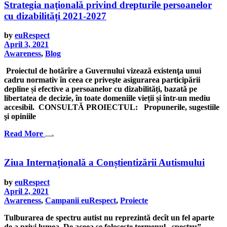
Strategia naţională privind drepturile persoanelor
cu dizabilități 2021-2027
by
euRespect
April 3, 2021
Awareness
,
Blog
Proiectul de hotărîre a Guvernului vizează existenţa unui
cadru normativ în ceea ce priveşte asigurarea participării
depline și efective a persoanelor cu dizabilități, bazată pe
libertatea de decizie, în toate domeniile vieții și într-un mediu
accesibil. CONSULTĂ PROIECTUL: Propunerile, sugestiile
şi opiniile
Read More
Ziua Internațională a Conștientizării Autismului
by
euRespect
April 2, 2021
Awareness
,
Campanii euRespect
,
Proiecte
Tulburarea de spectru autist nu reprezintă decît un fel aparte
de a privi lumea. De aceea se folosește termenul „spectru” –