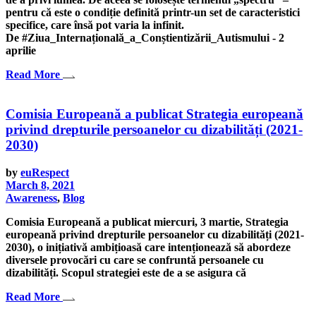
pentru că este o condiție definită printr-un set de caracteristici
specifice, care însă pot varia la infinit.
De #Ziua_Internațională_a_Conștientizării_Autismului - 2
aprilie
Read More
Comisia Europeană a publicat Strategia europeană
privind drepturile persoanelor cu dizabilități (2021-
2030)
by
euRespect
March 8, 2021
Awareness
,
Blog
Comisia Europeană a publicat miercuri, 3 martie, Strategia
europeană privind drepturile persoanelor cu dizabilități (2021-
2030), o inițiativă ambițioasă care intenționează să abordeze
diversele provocări cu care se confruntă persoanele cu
dizabilități. Scopul strategiei este de a se asigura că
Read More