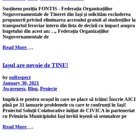
Susținem poziția FONTIS - Federația Organizațiilor
Neguvernamentale de Tineret din Iași și solicităm excluderea
propunerii privind eliminarea accesului gratuit al studenților la
transportul feroviar intern din lista de decizii cu impact asupra
bugetului din acest an: . „ Federația Organizațiilor
Neguvernamentale de
Read More
Iașul are nevoie de TINE!
by
euRespect
January 30, 2021
Awareness
,
Blog
,
Proiecte
Implică-te pentru orașul în care ne place să trăim! Înscrie AICI
pînă pe 31 ianuarie problemele cu care te confrunți în Iași!
Proiectul Soluții Colaborative inițiat de CIVICA în parteneriat
cu Primăria Municipiului Iași invită ieșenii să semnaleze pe
Read More