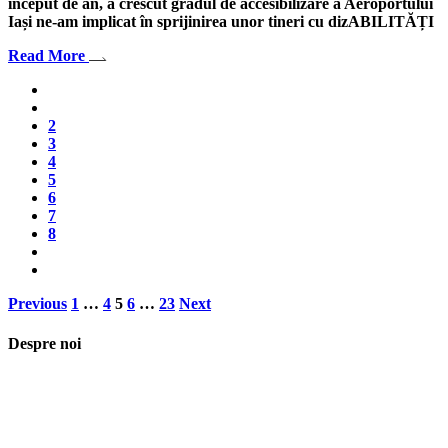
început de an, a crescut gradul de accesibilizare a Aeroportului
Iași ne-am implicat în sprijinirea unor tineri cu dizABILITĂȚI
Read More
2
3
4
5
6
7
8
Posts
Previous
1
…
4
5
6
…
23
Next
pagination
Despre noi
Asociaţia euRespect a fost înfiinţată în octombrie 2010 și are în vedere
grupurile defavorizate, intergrarea în societate a persoanelor cu
dizabilităţi, respect pentru mediu şi pentru iniţiativele ecologice,