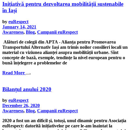
Inițiativă pentru dezvoltarea mobilității sustenabile
în Iași
by
euRespect
January 14, 2021
Awareness
,
Blog
,
Campanii euRespect
Alături de colegii din APTA - Alianța pentru Promovarea
Transportului Alternativ Iași am trimis noilor consilieri locali un
material cu viziunea alianței asupra mobilității urbane. Sînt
concepte de bază, exemple, tendințe la nivel european pentru o
bună înțelegere a problemelor de
Read More
Bilanțul anului 2020
by
euRespect
December 26, 2020
Awareness
,
Blog
,
Campanii euRespect
2020 a fost un an dificil și, totuși, unul dinamic pentru Asociația
euRespect: datorită inițiativelor pe care le-am înaintat la