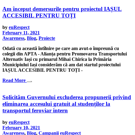
Am început demersurile pentru proiectul IAȘUL
ACCESIBIL PENTRU TOȚI
by
euRespect
February 11, 2021
Awareness
,
Blog
,
Proiecte
Odată cu această întîlnire pe care am avut-o împreună cu
colegii din APTA - Alianța pentru Promovarea Transportului
Alternativ Iași cu primarul Mihai Chirica la Primăria
Municipiului Iași considerăm că am dat startul proiectului
IAȘUL ACCESIBIL PENTRU TOȚI -
Read More
Solicităm Guvernului excluderea propunerii privind
eliminarea accesului gratuit al studenților la
transportul feroviar intern
by
euRespect
February 10, 2021
Awareness
,
Blog
,
Campanii euRespect