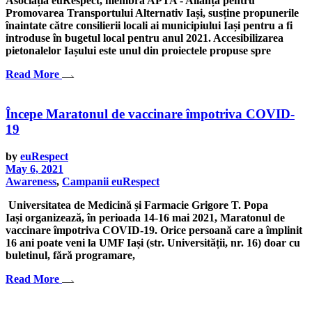
Asociația euRespect, membră APTA - Alianța pentru
Promovarea Transportului Alternativ Iași, susține propunerile
înaintate către consilierii locali ai municipiului Iași pentru a fi
introduse în bugetul local pentru anul 2021. Accesibilizarea
pietonalelor Iașului este unul din proiectele propuse spre
Read More
Începe Maratonul de vaccinare împotriva COVID-
19
by
euRespect
May 6, 2021
Awareness
,
Campanii euRespect
Universitatea de Medicină și Farmacie Grigore T. Popa
Iași organizează, în perioada 14-16 mai 2021, Maratonul de
vaccinare împotriva COVID-19. Orice persoană care a împlinit
16 ani poate veni la UMF Iași (str. Universității, nr. 16) doar cu
buletinul, fără programare,
Read More