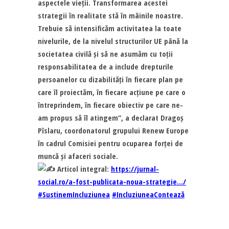
aspectele vieții. Transformarea acestei
strategii în realitate stă în mâinile noastre.
Trebuie să intensificăm activitatea la toate
nivelurile, de la nivelul structurilor UE până la
societatea civilă și să ne asumăm cu toții
responsabilitatea de a include drepturile
persoanelor cu dizabilități în fiecare plan pe
care îl proiectăm, în fiecare acțiune pe care o
întreprindem, în fiecare obiectiv pe care ne-
am propus să îl atingem”, a declarat Dragoș
Pîslaru, coordonatorul grupului Renew Europe
în cadrul Comisiei pentru ocuparea forței de
muncă și afaceri sociale.
Articol integral:
https://jurnal-
social.ro/a-fost-publicata-noua-strategie…/
#SusținemIncluziunea
#IncluziuneaContează