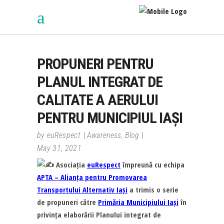
PROPUNERI PENTRU
PLANUL INTEGRAT DE
CALITATE A AERULUI
PENTRU MUNICIPIUL IAȘI
by
euRespect
Awareness
,
Blog
May 31, 2021
Asociația
euRespect
împreună cu echipa
APTA – Alianța pentru Promovarea
Transportului Alternativ Iași
a trimis o serie
de propuneri către
Primăria Municipiului Iași
în
privința elaborării Planului integrat de