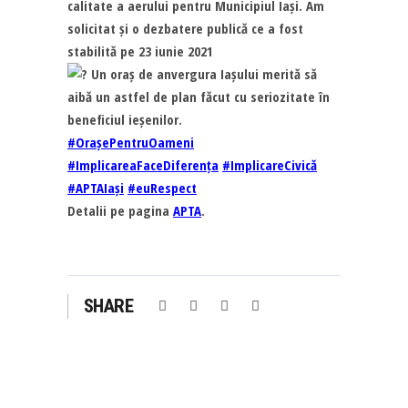
calitate a aerului pentru Municipiul Iași. Am
solicitat și o dezbatere publică ce a fost
stabilită pe 23 iunie 2021
Un oraș de anvergura Iașului merită să
aibă un astfel de plan făcut cu seriozitate în
beneficiul ieșenilor.
#OrașePentruOameni
#ImplicareaFaceDiferența
#ImplicareCivică
#APTAIași
#euRespect
Detalii pe pagina
APTA
.
SHARE