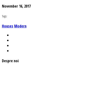
November 16, 2017
Tags:
Houses
Modern
Despre noi
Asociaţia euRespect a fost înfiinţată în octombrie 2010 și are în vedere
grupurile defavorizate, intergrarea în societate a persoanelor cu
dizabilităţi, respect pentru mediu şi pentru iniţiativele ecologice,
organizarea şi implicarea în activităţi de tineret, încurajarea toleranţei şi
a ajutorului reciproc. Pornim de la convingerea că schimbările mari pot
fi făcute prin iniţiative punctuale şi coerente, cu implicare civică şi