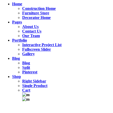
Home
Construction Home
Furniture Store
Decorator Home
Pages
About Us
Contact Us
Our Team
Portfolio
Interactive Project List
Fullscreen Slider
Gallery
Blog
Blog
Split
Pinterest
Shop
Right Sidebar
Single Product
Cart