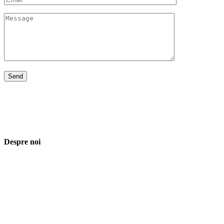
Despre noi
Asociaţia euRespect a fost înfiinţată în octombrie 2010 și are în vedere gr
implicarea în activităţi de tineret, încurajarea toleranţei şi a ajutorului 
Iași, România
asociatia.eurespect@gmail.com