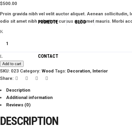
$
500.00
Proin gravida nibh vel velit auctor aliquet. Aenean sollicitudin,
odio sit amet nibh vulputate cursus a sit amet mauris. Morbi ac
PROIECTE
BLOG
Modern
quantity
CONTACT
Add to cart
SKU:
023
Category:
Wood
Tags:
Decoration
,
Interior
Share:
Description
Additional information
Reviews (0)
DESCRIPTION