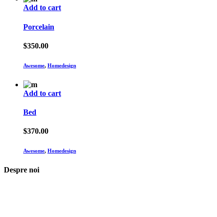
Add to cart
Porcelain
$
350.00
Awesome
,
Homedesign
Add to cart
Bed
$
370.00
Awesome
,
Homedesign
Despre noi
Asociaţia euRespect a fost înfiinţată în octombrie 2010 și are în vedere
grupurile defavorizate, intergrarea în societate a persoanelor cu
dizabilităţi, respect pentru mediu şi pentru iniţiativele ecologice,