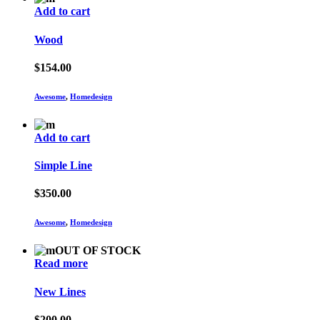
Add to cart
Wood
$
154.00
Awesome
,
Homedesign
Add to cart
Simple Line
$
350.00
Awesome
,
Homedesign
OUT OF STOCK
Read more
New Lines
$
200.00