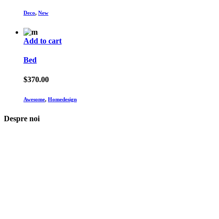
Deco
,
New
Add to cart
Bed
$
370.00
Awesome
,
Homedesign
Despre noi
Asociaţia euRespect a fost înfiinţată în octombrie 2010 și are în vedere
grupurile defavorizate, intergrarea în societate a persoanelor cu
dizabilităţi, respect pentru mediu şi pentru iniţiativele ecologice,
organizarea şi implicarea în activităţi de tineret, încurajarea toleranţei şi
a ajutorului reciproc. Pornim de la convingerea că schimbările mari pot
fi făcute prin iniţiative punctuale şi coerente, cu implicare civică şi
convingere etică.