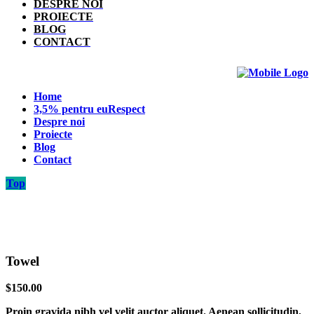
DESPRE NOI
PROIECTE
BLOG
CONTACT
Home
3,5% pentru euRespect
Despre noi
Proiecte
Blog
Contact
Top
Towel
$
150.00
Proin gravida nibh vel velit auctor aliquet. Aenean sollicitudin,