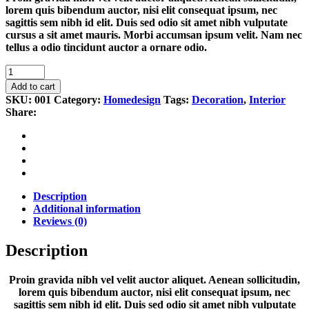
lorem quis bibendum auctor, nisi elit consequat ipsum, nec
sagittis sem nibh id elit. Duis sed odio sit amet nibh vulputate
cursus a sit amet mauris. Morbi accumsan ipsum velit. Nam nec
tellus a odio tincidunt auctor a ornare odio.
Towel
quantity
Add to cart
SKU:
001
Category:
Homedesign
Tags:
Decoration
,
Interior
Share:
Description
Additional information
Reviews (0)
Description
Proin gravida nibh vel velit auctor aliquet. Aenean sollicitudin,
lorem quis bibendum auctor, nisi elit consequat ipsum, nec
sagittis sem nibh id elit. Duis sed odio sit amet nibh vulputate