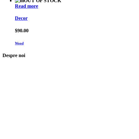
OUT OF STOCK
Read more
Decor
$
90.00
Wood
Despre noi
Asociaţia euRespect a fost înfiinţată în octombrie 2010 și are în vedere
grupurile defavorizate, intergrarea în societate a persoanelor cu
dizabilităţi, respect pentru mediu şi pentru iniţiativele ecologice,
organizarea şi implicarea în activităţi de tineret, încurajarea toleranţei şi
a ajutorului reciproc. Pornim de la convingerea că schimbările mari pot
fi făcute prin iniţiative punctuale şi coerente, cu implicare civică şi
convingere etică.
Iași, România